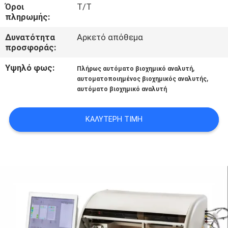
Όροι
T/T
πληρωμής:
ΠΟΙΟΤΙΚΌΣ
ΈΛΕΓΧΟΣ
Δυνατότητα
Αρκετό απόθεμα
προσφοράς:
Υψηλό φως:
,
ΜΑΣ
Πλήρως αυτόματο βιοχημικό αναλυτή
,
αυτοματοποιημένος βιοχημικός αναλυτής
ΕΛΆΤΕ
αυτόματο βιοχημικό αναλυτή
ΣΕ
ΚΑΛΎΤΕΡΗ ΤΙΜΉ
ΕΠΑΦΉ
ΜΕ
ΕΙΔΉΣΕΙΣ
ΙΣΤΟΛΌΓΙΟ