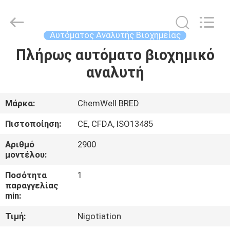
BRED
Life
Science
Technology
Inc..
Αυτόματος Αναλυτής Βιοχημείας
All
Rights
Πλήρως αυτόματο βιοχημικό
ΣΠΊΤΙ
Reserved.
αναλυτή
ΠΡΟΪΌΝΤΑ
Μάρκα:
ChemWell BRED
ΒΊΝΤΕΟ
Πιστοποίηση:
CE, CFDA, ISO13485
Αριθμό
2900
ΠΕΡΊΠΟΥ
μοντέλου:
ΕΜΕΊΣ
Ποσότητα
1
παραγγελίας
min:
ΓΎΡΟΣ
Τιμή:
Nigotiation
ΕΡΓΟΣΤΑΣΊΩΝ