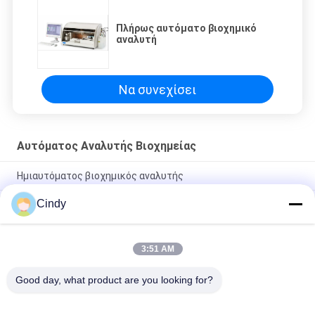
Πλήρως αυτόματο βιοχημικό
αναλυτή
Να συνεχίσει
Αυτόματος Αναλυτής Βιοχημείας
Ημιαυτόματος βιοχημικός αναλυτής
Cindy
Κιτ για τον προσδιορισμό του επιπέδου ουδέτερης α-
γλυκοσιδάσης στο σπερματικό πλάσμα (Μεθοδος Modified
Cooper)
3:51 AM
Seminal Plasma NAG Kit For Evaluating Mane Exitory Function
Επιδιδυμίδας
Good day, what product are you looking for?
Λαϊκή κατηγορία
Όλα