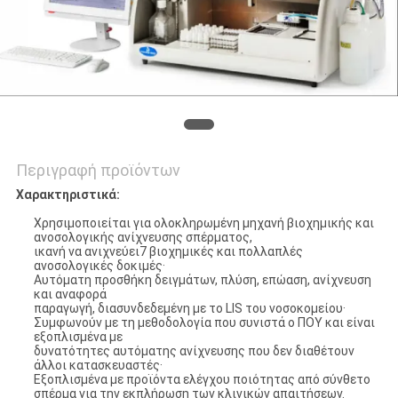
ΖΗΤΉΣΤΕ
ΈΝΑ
ΑΠΌΣΠΑΣΜΑ
SITEMAP
Περιγραφή προϊόντων
PRIVACY
Χαρακτηριστικά:
POLICY
Χρησιμοποιείται για ολοκληρωμένη μηχανή βιοχημικής και
ανοσολογικής ανίχνευσης σπέρματος,
ικανή να ανιχνεύει7 βιοχημικές και πολλαπλές
ανοσολογικές δοκιμές·
Αυτόματη προσθήκη δειγμάτων, πλύση, επώαση, ανίχνευση
και αναφορά
παραγωγή, διασυνδεδεμένη με το LIS του νοσοκομείου·
Συμφωνούν με τη μεθοδολογία που συνιστά ο ΠΟΥ και είναι
εξοπλισμένα με
δυνατότητες αυτόματης ανίχνευσης που δεν διαθέτουν
άλλοι κατασκευαστές·
Εξοπλισμένα με προϊόντα ελέγχου ποιότητας από σύνθετο
σπέρμα για την εκπλήρωση των κλινικών απαιτήσεων.