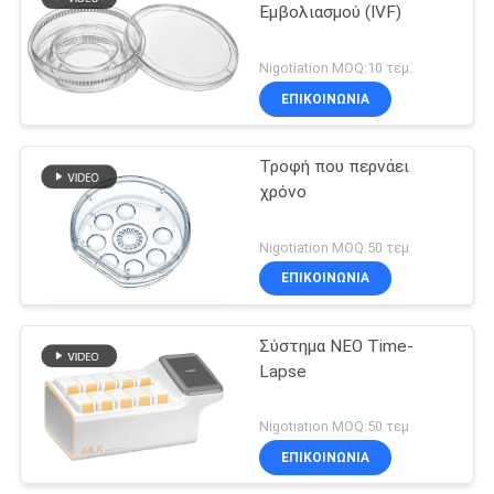
Εμβολιασμού (IVF)
12
Nigotiation MOQ:10 τεμ.
Τεχνική συσκευή
ΕΠΙΚΟΙΝΩΝΊΑ
σπερματοζωαρίων
Τροφή που περνάει
χρόνο
Nigotiation MOQ:50 τεμ
ΕΠΙΚΟΙΝΩΝΊΑ
2
Σύστημα NEO Time-
AMH CLIA Kit
Lapse
Nigotiation MOQ:50 τεμ
ΕΠΙΚΟΙΝΩΝΊΑ