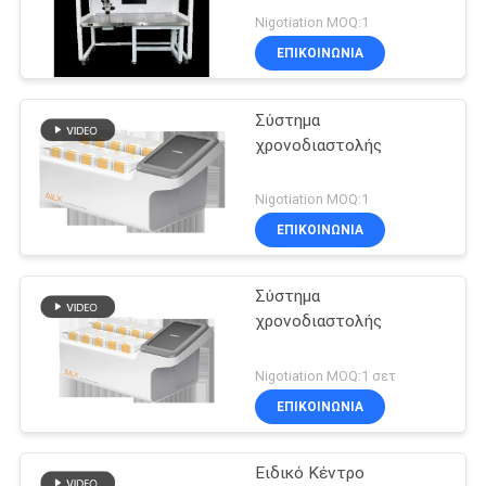
ΑΠΌΣΠΑΣΜΑ
Nigotiation MOQ:1
ΕΠΙΚΟΙΝΩΝΊΑ
15
SITEMAP
Αυτόματος
Σύστημα
χρονοδιαστολής
Αναλυτής
PRIVACY
POLICY
Βιοχημείας
Nigotiation MOQ:1
ΕΠΙΚΟΙΝΩΝΊΑ
Σύστημα
7
χρονοδιαστολής
Σετ Ωρίμανσης
Nigotiation MOQ:1 σετ
Σπέρματος
ΕΠΙΚΟΙΝΩΝΊΑ
Ειδικό Κέντρο