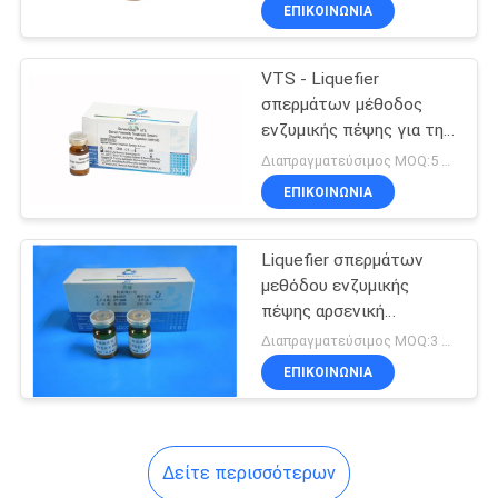
ΕΠΙΚΟΙΝΩΝΊΑ
ΠΟΙΟΤΙΚΌΣ
VTS - Liquefier
ΈΛΕΓΧΟΣ
5
σπερμάτων μέθοδος
ενζυμικής πέψης για την
Σετ Συλλογής
ΜΑΣ
αρσενική δοκιμή
Διαπραγματεύσιμος MOQ:5 κιτ
Σπέρματος
στειρότητας
ΕΛΆΤΕ
ΕΠΙΚΟΙΝΩΝΊΑ
ΣΕ
Liquefier σπερμάτων
ΕΠΑΦΉ
μεθόδου ενζυμικής
ΜΕ
πέψης αρσενική
17
διάγνωση στειρότητας
Διαπραγματεύσιμος MOQ:3 εξαρτήσεις
για Andrology το
Κίτ δοκιμής
ΕΙΔΉΣΕΙΣ
ΕΠΙΚΟΙΝΩΝΊΑ
εργαστήριο
λειτουργίας του
ΖΗΤΉΣΤΕ
σπέρματος
Δείτε περισσότερων
ΈΝΑ