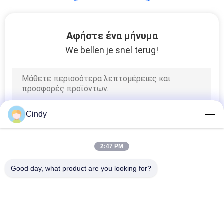
ΑΠΌΣΠΑΣΜΑ
15
Αφήστε ένα μήνυμα
SITEMAP
We bellen je snel terug!
Αυτόματος
Αναλυτής
PRIVACY
POLICY
Βιοχημείας
Cindy
7
2:47 PM
Σετ Ωρίμανσης
Good day, what product are you looking for?
Σπέρματος
Λαϊκή κατηγορία
Όλα
Σετ Δοκιμασίας 
Κίτ Δοκιμής 