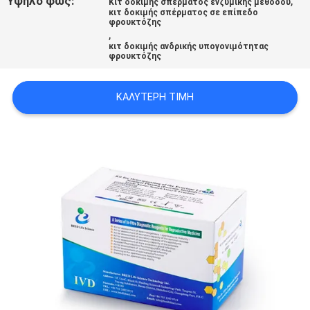
Υψηλό φως:
,
Κιτ δοκιμής σπέρματος ενζυμικής μεθόδου
ΖΗΤΉΣΤΕ
κιτ δοκιμής σπέρματος σε επίπεδο
φρουκτόζης
ΈΝΑ
,
κιτ δοκιμής ανδρικής υπογονιμότητας
ΑΠΌΣΠΑΣΜΑ
φρουκτόζης
ΚΑΛΎΤΕΡΗ ΤΙΜΉ
SITEMAP
PRIVACY
POLICY