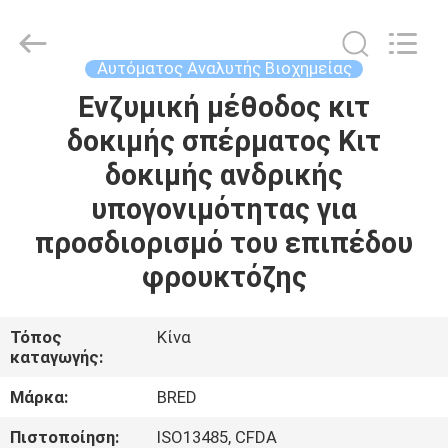
BRED
Life
Science
Technology
Inc..
Αυτόματος Αναλυτής Βιοχημείας
All
Rights
Ενζυμική μέθοδος κιτ
ΣΠΊΤΙ
Reserved.
δοκιμής σπέρματος Κιτ
ΠΡΟΪΌΝΤΑ
δοκιμής ανδρικής
υπογονιμότητας για
ΒΊΝΤΕΟ
προσδιορισμό του επιπέδου
φρουκτόζης
ΠΕΡΊΠΟΥ
ΕΜΕΊΣ
Τόπος
Κίνα
καταγωγής:
ΓΎΡΟΣ
Μάρκα:
BRED
ΕΡΓΟΣΤΑΣΊΩΝ
Πιστοποίηση:
ISO13485, CFDA