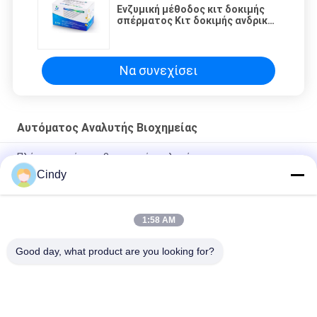
Ενζυμική μέθοδος κιτ δοκιμής
σπέρματος Κιτ δοκιμής ανδρικής
υπογονιμότητας για
προσδιορισμό του επιπέδου
φρουκτόζης
Να συνεχίσει
Αυτόματος Αναλυτής Βιοχημείας
Πλήρως αυτόματο βιοχημικό αναλυτή
Cindy
Ημιαυτόματος βιοχημικός αναλυτής
Κιτ για τον προσδιορισμό του επιπέδου ουδέτερης α-
1:58 AM
γλυκοσιδάσης στο σπερματικό πλάσμα (Μεθοδος Modified
Cooper)
Good day, what product are you looking for?
Λαϊκή κατηγορία
Όλα