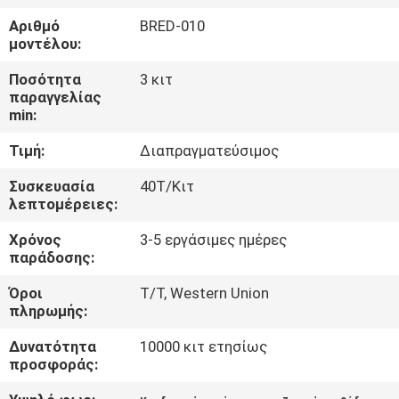
Αριθμό
BRED-010
ΠΟΙΟΤΙΚΌΣ
μοντέλου:
ΈΛΕΓΧΟΣ
Ποσότητα
3 κιτ
παραγγελίας
min:
ΜΑΣ
Τιμή:
Διαπραγματεύσιμος
ΕΛΆΤΕ
ΣΕ
Συσκευασία
40Τ/Κιτ
λεπτομέρειες:
ΕΠΑΦΉ
Χρόνος
3-5 εργάσιμες ημέρες
ΜΕ
παράδοσης:
Όροι
T/T, Western Union
ΕΙΔΉΣΕΙΣ
πληρωμής:
Δυνατότητα
10000 κιτ ετησίως
ΙΣΤΟΛΌΓΙΟ
προσφοράς: