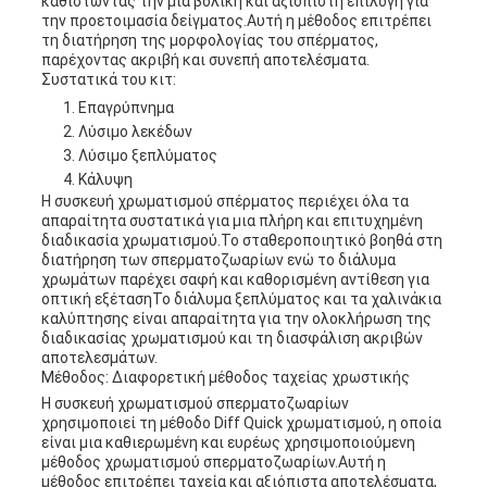
καθιστώντας την μια βολική και αξιόπιστη επιλογή για
την προετοιμασία δείγματος.Αυτή η μέθοδος επιτρέπει
τη διατήρηση της μορφολογίας του σπέρματος,
παρέχοντας ακριβή και συνεπή αποτελέσματα.
Συστατικά του κιτ:
Επαγρύπνημα
Λύσιμο λεκέδων
Λύσιμο ξεπλύματος
Κάλυψη
Η συσκευή χρωματισμού σπέρματος περιέχει όλα τα
απαραίτητα συστατικά για μια πλήρη και επιτυχημένη
διαδικασία χρωματισμού.Το σταθεροποιητικό βοηθά στη
διατήρηση των σπερματοζωαρίων ενώ το διάλυμα
χρωμάτων παρέχει σαφή και καθορισμένη αντίθεση για
οπτική εξέτασηΤο διάλυμα ξεπλύματος και τα χαλινάκια
καλύπτησης είναι απαραίτητα για την ολοκλήρωση της
διαδικασίας χρωματισμού και τη διασφάλιση ακριβών
αποτελεσμάτων.
Μέθοδος: Διαφορετική μέθοδος ταχείας χρωστικής
Η συσκευή χρωματισμού σπερματοζωαρίων
χρησιμοποιεί τη μέθοδο Diff Quick χρωματισμού, η οποία
είναι μια καθιερωμένη και ευρέως χρησιμοποιούμενη
μέθοδος χρωματισμού σπερματοζωαρίων.Αυτή η
μέθοδος επιτρέπει ταχεία και αξιόπιστα αποτελέσματα,