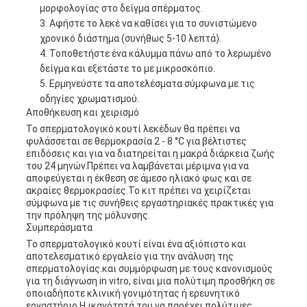
μορφολογίας στο δείγμα σπέρματος.
Αφήστε το λεκέ να καθίσει για το συνιστώμενο
χρονικό διάστημα (συνήθως 5-10 λεπτά).
Τοποθετήστε ένα κάλυμμα πάνω από το λερωμένο
δείγμα και εξετάστε το με μικροσκόπιο.
Ερμηνεύστε τα αποτελέσματα σύμφωνα με τις
οδηγίες χρωματισμού.
Αποθήκευση και χειρισμό
Το σπερματολογικό κουτί λεκέδων θα πρέπει να
φυλάσσεται σε θερμοκρασία 2 - 8 °C για βέλτιστες
επιδόσεις και για να διατηρείται η μακρά διάρκεια ζωής
του 24 μηνών.Πρέπει να λαμβάνεται μέριμνα για να
αποφεύγεται η έκθεση σε άμεσο ηλιακό φως και σε
ακραίες θερμοκρασίες.Το κιτ πρέπει να χειρίζεται
σύμφωνα με τις συνήθεις εργαστηριακές πρακτικές για
την πρόληψη της μόλυνσης.
Συμπεράσματα
Το σπερματολογικό κουτί είναι ένα αξιόπιστο και
αποτελεσματικό εργαλείο για την ανάλυση της
σπερματολογίας.και συμμόρφωση με τους κανονισμούς
για τη διάγνωση in vitro, είναι μια πολύτιμη προσθήκη σε
οποιαδήποτε κλινική γονιμότητας ή ερευνητικό
εργαστήριο.Η ικανότητά του να παρέχει πολύτιμες