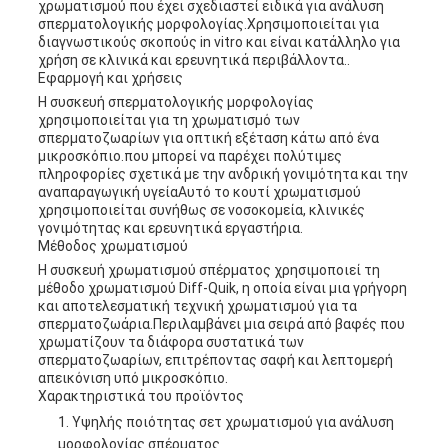
χρωματισμού που έχει σχεδιαστεί ειδικά για ανάλυση
σπερματολογικής μορφολογίας.Χρησιμοποιείται για
διαγνωστικούς σκοπούς in vitro και είναι κατάλληλο για
χρήση σε κλινικά και ερευνητικά περιβάλλοντα..
Εφαρμογή και χρήσεις
Η συσκευή σπερματολογικής μορφολογίας
χρησιμοποιείται για τη χρωματισμό των
σπερματοζωαρίων για οπτική εξέταση κάτω από ένα
μικροσκόπιο.που μπορεί να παρέχει πολύτιμες
πληροφορίες σχετικά με την ανδρική γονιμότητα και την
αναπαραγωγική υγείαΑυτό το κουτί χρωματισμού
χρησιμοποιείται συνήθως σε νοσοκομεία, κλινικές
γονιμότητας και ερευνητικά εργαστήρια.
Μέθοδος χρωματισμού
Η συσκευή χρωματισμού σπέρματος χρησιμοποιεί τη
μέθοδο χρωματισμού Diff-Quik, η οποία είναι μια γρήγορη
και αποτελεσματική τεχνική χρωματισμού για τα
σπερματοζωάρια.Περιλαμβάνει μια σειρά από βαφές που
χρωματίζουν τα διάφορα συστατικά των
σπερματοζωαρίων, επιτρέποντας σαφή και λεπτομερή
απεικόνιση υπό μικροσκόπιο.
Χαρακτηριστικά του προϊόντος
Υψηλής ποιότητας σετ χρωματισμού για ανάλυση
μορφολογίας σπέρματος