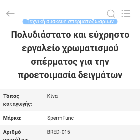
2026
BRED
Life
Science
Τεχνική συσκευή σπερματοζωαρίων
Technology
Inc..
Πολυδιάστατο και εύχρηστο
ΣΠΊΤΙ
All
Rights
Reserved.
εργαλείο χρωματισμού
ΠΡΟΪΌΝΤΑ
σπέρματος για την
προετοιμασία δειγμάτων
ΒΊΝΤΕΟ
Τόπος
Κίνα
ΠΕΡΊΠΟΥ
καταγωγής:
ΕΜΕΊΣ
Μάρκα:
SpermFunc
Αριθμό
BRED-015
ΓΎΡΟΣ
μοντέλου: