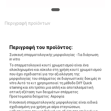
ΕΙΔΉΣΕΙΣ
ΙΣΤΟΛΌΓΙΟ
Περιγραφή προϊόντων
ΖΗΤΉΣΤΕ
Περιγραφή του προϊόντος:
ΈΝΑ
Συσκευή σπερματολογικής μορφολογίας - Για διάγνωση
in vitro
ΑΠΌΣΠΑΣΜΑ
Το σπερματολογικό κουτί χρωματισμού είναι ένα
ολοκληρωμένο και εύκολο στη χρήση κουτί χρωματισμού
που έχει σχεδιαστεί για την αξιολόγηση της
μορφολογίας του σπέρματος σε διαγνωστικές δοκιμές in
SITEMAP
vitro.Αυτό το κιτ χρησιμοποιεί τη μέθοδο Diff Quick
staining και επιτρέπει μια απλή και αποτελεσματική
οπτική εξέταση των δειγμάτων σπέρματος.
Προετοιμασία δείγματος: Αεροψία
PRIVACY
Η συσκευή σπερματολογικής μορφολογίας είναι ειδικά
σχεδιασμένη για χρήση με αέρα στεγνώσεων,
POLICY