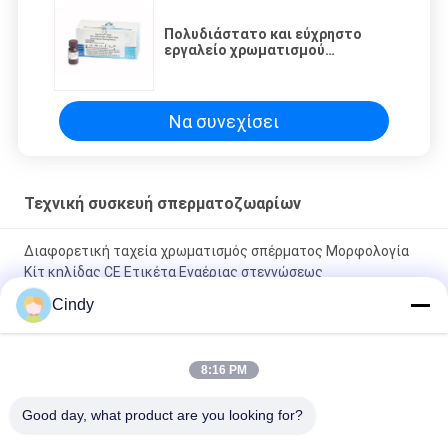
Πολυδιάστατο και εύχρηστο
εργαλείο χρωματισμού
σπέρματος για την
προετοιμασία δειγμάτων
Να συνεχίσει
Τεχνική συσκευή σπερματοζωαρίων
Διαφορετική ταχεία χρωματισμός σπέρματος Μορφολογία
Κίτ κηλίδας CE Ετικέτα Εναέριας στεγνώσεως
Cindy
Γρήγορη και ακριβής συσκευή χρωματισμού
σπερματοζωαρίων για τη μέθοδο ταχείας χρωστικής
διαφοροποίησης
8:16 PM
40T/Kit Pre Stained Slides One Step Violet Staining για
Good day, what product are you looking for?
μορφολογία σπέρματος / αιμοκυττάρων