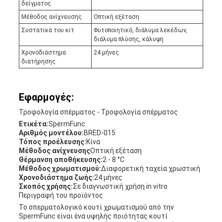
δείγματος
Μέθοδος ανίχνευσης
Οπτική εξέταση
Συστατικά του κιτ
Φυτοποιητικό, διάλυμα λεκέδων,
διάλυμα πλύσης, κάλυψη
Χρονοδιάστημα
24 μήνες
διατήρησης
Εφαρμογές:
Τροφολογία σπέρματος - Τροφολογία σπέρματος
Ετικέτα:
SpermFunc
Αριθμός μοντέλου:
BRED-015
Τόπος προέλευσης:
Κίνα
Μέθοδος ανίχνευσης
Οπτική εξέταση
Θέρμανση αποθήκευσης:
2 - 8 °C
Μέθοδος χρωματισμού:
Διαφορετική ταχεία χρωστική
Χρονοδιάστημα ζωής:
24 μήνες
Σκοπός χρήσης:
Σε διαγνωστική χρήση in vitro
Περιγραφή του προϊόντος
Το σπερματολογικό κουτί χρωματισμού από την
SpermFunc είναι ένα υψηλής ποιότητας κουτί