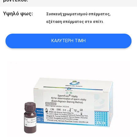
ΕΡΓΟΣΤΑΣΊΩΝ
Υψηλό φως:
,
Συσκευή χρωματισμού σπέρματος
εξέταση σπέρματος στο σπίτι
ΠΟΙΟΤΙΚΌΣ
ΚΑΛΎΤΕΡΗ ΤΙΜΉ
ΈΛΕΓΧΟΣ
ΜΑΣ
ΕΛΆΤΕ
ΣΕ
ΕΠΑΦΉ
ΜΕ