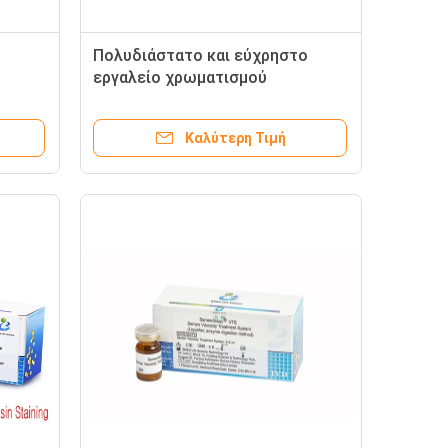
Πολυδιάστατο και εύχρηστο
εργαλείο χρωματισμού
E
σπέρματος για την προετοιμασία
εως
δειγμάτων
Καλύτερη Τιμή