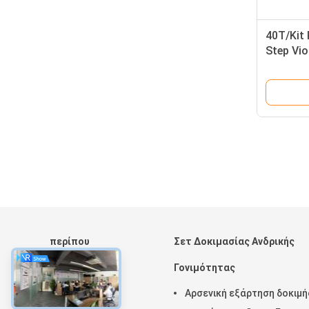
40T/Kit 
Step Vio
μορφολο
αιμοκυ
περίπου
Σετ Δοκιμασίας Ανδρικής
Σπίτι
Γονιμότητας
Προϊόντα
Αρσενική εξάρτηση δοκιμή
Περίπου εμείς