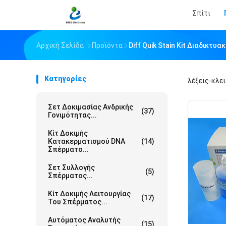
Σπίτι
Αρχική Σελίδα
Προϊόντα
Diff Quik Stain Kit Διαδικτ
Κατηγορίες
λέξεις-κλε
Σετ Δοκιμασίας Ανδρικής
(37)
Γονιμότητας...
Κίτ Δοκιμής
Κατακερματισμού DNA
(14)
Σπέρματο...
Σετ Συλλογής
(5)
Σπέρματος...
Κίτ Δοκιμής Λειτουργίας
(17)
Του Σπέρματος...
Αυτόματος Αναλυτής
(15)