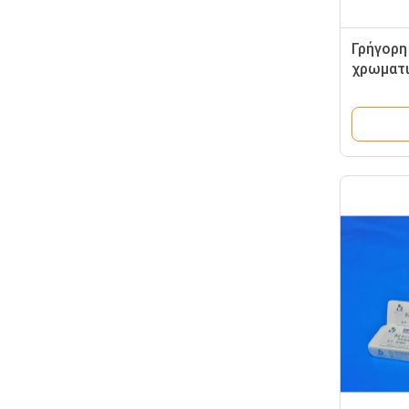
Γρήγορη
χρωματ
για τη 
διαφορ