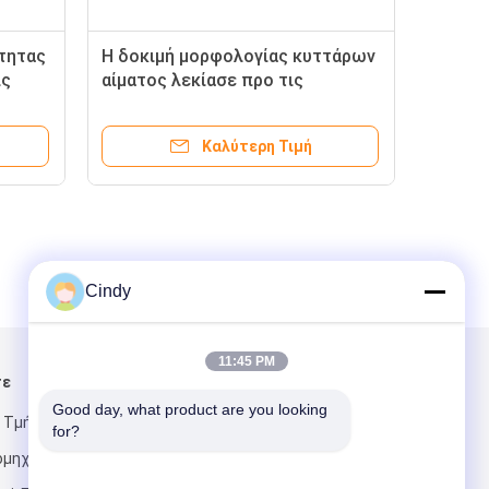
ότητας
Η δοκιμή μορφολογίας κυττάρων
ις
αίματος λεκίασε προ τις
για τη
φωτογραφικές διαφάνειες
Καλύτερη Τιμή
Cindy
11:45 PM
τε
Στείλτε μας μήνυμα
Good day, what product are you looking 
 Τμήμα 2,
for?
ιομηχανικό