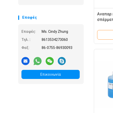
Αναπαρ:
Επαφές
σπέρματ
γρήγορη
Quik δι
Επαφές:
Ms. Cindy Zhung
Τηλ.::
8613534273060
Φαξ:
86-0755-86930093
Επικοινωνία