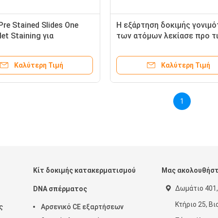
Pre Stained Slides One
Η εξάρτηση δοκιμής γονιμ
let Staining για
των ατόμων λεκίασε προ τ
γία σπέρματος /
φωτογραφικές διαφάνειες 
ττάρων
μορφολογία σπέρματος/
Καλύτερη Τιμή
Καλύτερη Τιμή
κυττάρων αίματος
1
Κίτ δοκιμής κατακερματισμού
Μας ακολουθήσ
Δωμάτιο 401,
DNA σπέρματος
Κτήριο 25, Β
ς
Αρσενικό CE εξαρτήσεων