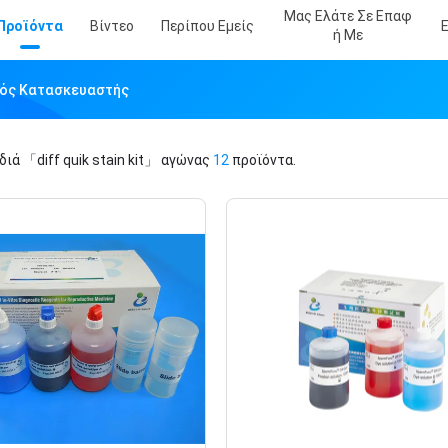
Μας Ελάτε Σε Επαφ
Προϊόντα
Βίντεο
Περίπου Εμείς
Ή Με
υακός Κατασκευαστής
ιδιά
「diff quik stain kit」
αγώνας
12
προϊόντα.