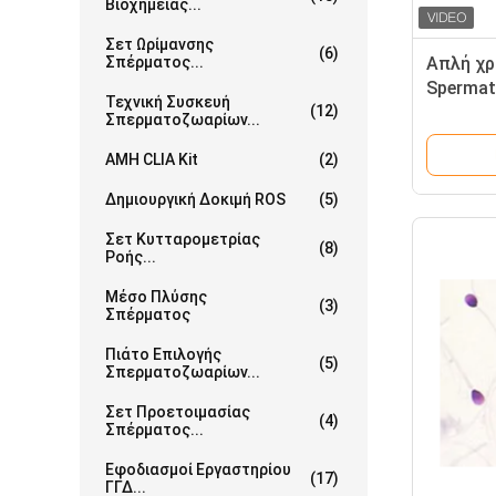
Βιοχημείας...
Σετ Ωρίμανσης
(6)
Σπέρματος...
Απλή χρή
Spermat
Τεχνική Συσκευή
(12)
100ml/K
Σπερματοζωαρίων...
AMH CLIA Kit
(2)
Δημιουργική Δοκιμή ROS
(5)
Σετ Κυτταρομετρίας
(8)
Ροής...
Μέσο Πλύσης
(3)
Σπέρματος
Πιάτο Επιλογής
(5)
Σπερματοζωαρίων...
Σετ Προετοιμασίας
(4)
Σπέρματος...
Εφοδιασμοί Εργαστηρίου
(17)
ΓΓΔ...