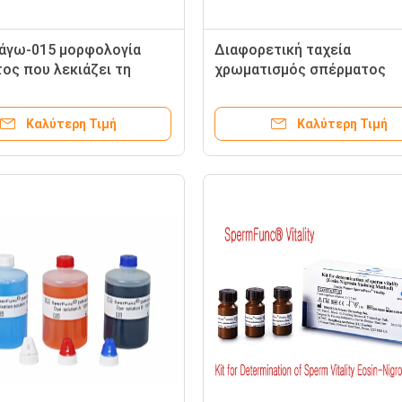
άγω-015 μορφολογία
Διαφορετική ταχεία
ος που λεκιάζει τη
χρωματισμός σπέρματος
 μέθοδο λεκιάσματος
Μορφολογία Κίτ κηλίδας C
αφοράς εξαρτήσεων
Ετικέτα Εναέριας στεγνώσ
Καλύτερη Τιμή
Καλύτερη Τιμή