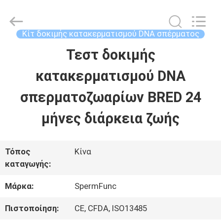
2026
BRED
Life
Science
Κίτ δοκιμής κατακερματισμού DNA σπέρματος
Technology
Inc..
Τεστ δοκιμής
ΣΠΊΤΙ
All
Rights
Reserved.
κατακερματισμού DNA
ΠΡΟΪΌΝΤΑ
σπερματοζωαρίων BRED 24
μήνες διάρκεια ζωής
ΒΊΝΤΕΟ
Τόπος
Κίνα
ΠΕΡΊΠΟΥ
καταγωγής:
ΕΜΕΊΣ
Μάρκα:
SpermFunc
Πιστοποίηση:
CE, CFDA, ISO13485
ΓΎΡΟΣ