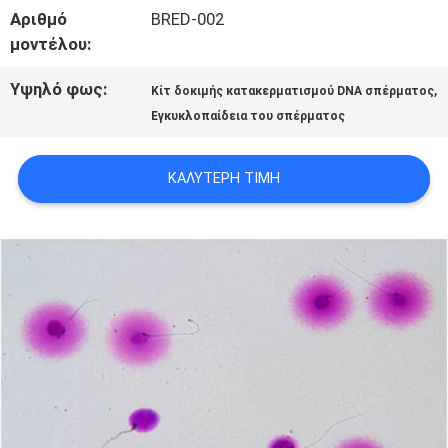
Αριθμό
BRED-002
ΕΡΓΟΣΤΑΣΊΩΝ
μοντέλου:
Υψηλό φως:
,
Κίτ δοκιμής κατακερματισμού DNA σπέρματος
ΠΟΙΟΤΙΚΌΣ
Εγκυκλοπαίδεια του σπέρματος
ΈΛΕΓΧΟΣ
ΚΑΛΎΤΕΡΗ ΤΙΜΉ
ΜΑΣ
ΕΛΆΤΕ
ΣΕ
ΕΠΑΦΉ
ΜΕ