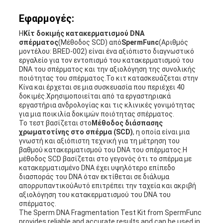
Εφαρμογές:
Η
Κίτ δοκιμής κατακερματισμού DNA
σπέρματος
(Μέθοδος SCD) από
SpermFunc
(Αριθμός
μοντέλου: BRED-002) είναι ένα αξιόπιστο διαγνωστικό
εργαλείο για τον εντοπισμό του κατακερματισμού του
DNA του σπέρματος και την αξιολόγηση της συνολικής
ποιότητας του σπέρματος.Το κιτ κατασκευάζεται στην
Κίνα και έρχεται σε μια συσκευασία που περιέχει 40
δοκιμές.Χρησιμοποιείται από τα εργαστηριακά
εργαστήρια ανδρολογίας και τις κλινικές γονιμότητας
για μια ποικιλία δοκιμών ποιότητας σπέρματος.
Το τεστ βασίζεται στο
Μέθοδος διάσπασης
χρωματοτίνης στο σπέρμα (SCD)
, η οποία είναι μια
γνωστή και αξιόπιστη τεχνική για τη μέτρηση του
βαθμού κατακερματισμού του DNA του σπέρματος.Η
μέθοδος SCD βασίζεται στο γεγονός ότι το σπέρμα με
κατακερματισμένο DNA έχει υψηλότερο επίπεδο
διασποράς του DNA όταν εκτίθεται σε διάλυμα
απορρυπαντικούΑυτό επιτρέπει την ταχεία και ακριβή
αξιολόγηση του κατακερματισμού του DNA του
σπέρματος.
The Sperm DNA Fragmentation Test Kit from SpermFunc
provides reliable and accurate results and can be used in