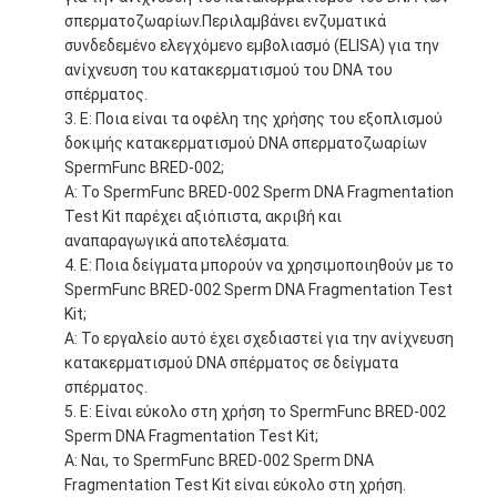
σπερματοζωαρίων.Περιλαμβάνει ενζυματικά
συνδεδεμένο ελεγχόμενο εμβολιασμό (ELISA) για την
ανίχνευση του κατακερματισμού του DNA του
σπέρματος.
Ε: Ποια είναι τα οφέλη της χρήσης του εξοπλισμού
δοκιμής κατακερματισμού DNA σπερματοζωαρίων
SpermFunc BRED-002;
Α: Το SpermFunc BRED-002 Sperm DNA Fragmentation
Test Kit παρέχει αξιόπιστα, ακριβή και
αναπαραγωγικά αποτελέσματα.
Ε: Ποια δείγματα μπορούν να χρησιμοποιηθούν με το
SpermFunc BRED-002 Sperm DNA Fragmentation Test
Kit;
Α: Το εργαλείο αυτό έχει σχεδιαστεί για την ανίχνευση
κατακερματισμού DNA σπέρματος σε δείγματα
σπέρματος.
Ε: Είναι εύκολο στη χρήση το SpermFunc BRED-002
Sperm DNA Fragmentation Test Kit;
Α: Ναι, το SpermFunc BRED-002 Sperm DNA
Fragmentation Test Kit είναι εύκολο στη χρήση.