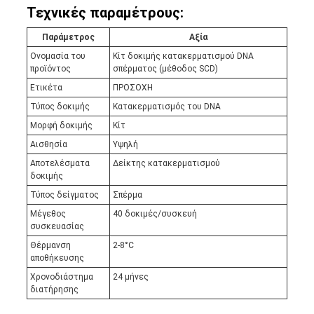
Τεχνικές παραμέτρους:
Παράμετρος
Αξία
Ονομασία του
Κίτ δοκιμής κατακερματισμού DNA
προϊόντος
σπέρματος (μέθοδος SCD)
Ετικέτα
ΠΡΟΣΟΧΗ
Τύπος δοκιμής
Κατακερματισμός του DNA
Μορφή δοκιμής
Κίτ
Αισθησία
Υψηλή
Αποτελέσματα
Δείκτης κατακερματισμού
δοκιμής
Τύπος δείγματος
Σπέρμα
Μέγεθος
40 δοκιμές/συσκευή
συσκευασίας
Θέρμανση
2-8°C
αποθήκευσης
Χρονοδιάστημα
24 μήνες
διατήρησης