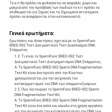
Το κιτ θα πρέπει να φυλάσσεται σε ασφαλές χώρο και
μακριά από την πρόσβαση των παιδιών.το κιτ πρέπει να
επιθεωρείται για ζημιές και τα ζημιωμένα αντικείμενα
πρέπει να αναφέρονται στον κατασκευαστή.
Γενικά ερωτήματα:
Ερωτήσεις και Απαντήσεις σχετικά με το SpermFunc
BRED-002 Τεστ Δοκιμαστικού Τεστ Διασπασμού DNA
Σπέρματος:
Ε: Τι είναι το SpermFunc BRED-002 Τεστ
Δοκιμαστικού Τεστ Διατμηματισμού DNA Σπέρματος;
Α: Το SpermFunc BRED-002 Sperm DNA Fragmentation
Test Kit είναι ένα προϊόν από την Κίνα που
χρησιμοποιείται για την ανίχνευση του
κατακερματισμού του DNA των σπερματοζωαρίων.
Ε: Πώς λειτουργεί το SpermFunc BRED-002 Sperm
DNA Fragmentation Test Kit;
Α: Το SpermFunc BRED-002 Sperm DNA Fragmentation
Test Kit είναι ένα απλό και εύκολο στη χρήση εργαλείο
για την ανίχνευση του κατακερματισμού του DNA των