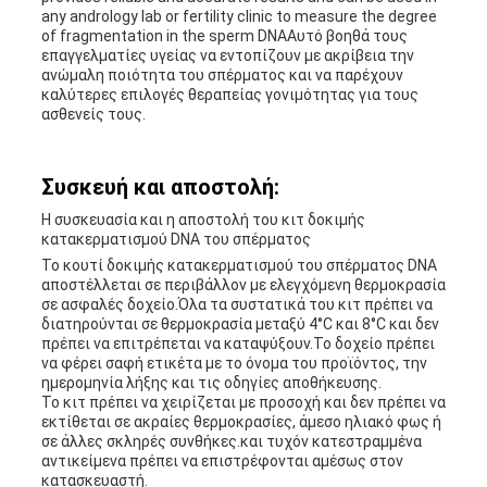
any andrology lab or fertility clinic to measure the degree
of fragmentation in the sperm DNAΑυτό βοηθά τους
επαγγελματίες υγείας να εντοπίζουν με ακρίβεια την
ανώμαλη ποιότητα του σπέρματος και να παρέχουν
καλύτερες επιλογές θεραπείας γονιμότητας για τους
ασθενείς τους.
Συσκευή και αποστολή:
Η συσκευασία και η αποστολή του κιτ δοκιμής
κατακερματισμού DNA του σπέρματος
Το κουτί δοκιμής κατακερματισμού του σπέρματος DNA
αποστέλλεται σε περιβάλλον με ελεγχόμενη θερμοκρασία
σε ασφαλές δοχείο.Όλα τα συστατικά του κιτ πρέπει να
διατηρούνται σε θερμοκρασία μεταξύ 4°C και 8°C και δεν
πρέπει να επιτρέπεται να καταψύξουν.Το δοχείο πρέπει
να φέρει σαφή ετικέτα με το όνομα του προϊόντος, την
ημερομηνία λήξης και τις οδηγίες αποθήκευσης.
Το κιτ πρέπει να χειρίζεται με προσοχή και δεν πρέπει να
εκτίθεται σε ακραίες θερμοκρασίες, άμεσο ηλιακό φως ή
σε άλλες σκληρές συνθήκες.και τυχόν κατεστραμμένα
αντικείμενα πρέπει να επιστρέφονται αμέσως στον
κατασκευαστή.