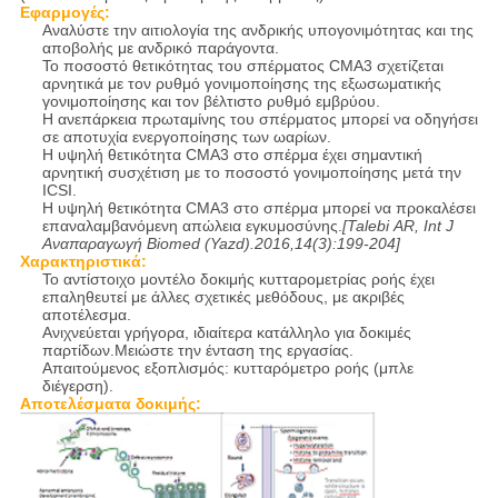
Εφαρμογές:
Αναλύστε την αιτιολογία της ανδρικής υπογονιμότητας και της
αποβολής με ανδρικό παράγοντα.
Το ποσοστό θετικότητας του σπέρματος CMA3 σχετίζεται
αρνητικά με τον ρυθμό γονιμοποίησης της εξωσωματικής
γονιμοποίησης και τον βέλτιστο ρυθμό εμβρύου.
Η ανεπάρκεια πρωταμίνης του σπέρματος μπορεί να οδηγήσει
σε αποτυχία ενεργοποίησης των ωαρίων.
Η υψηλή θετικότητα CMA3 στο σπέρμα έχει σημαντική
αρνητική συσχέτιση με το ποσοστό γονιμοποίησης μετά την
ICSI.
Η υψηλή θετικότητα CMA3 στο σπέρμα μπορεί να προκαλέσει
επαναλαμβανόμενη απώλεια εγκυμοσύνης.
[Talebi
AR,
Int
J
Αναπαραγωγή
Biomed
(Yazd).2016,14(3):199-204]
Χαρακτηριστικά:
Το αντίστοιχο μοντέλο δοκιμής κυτταρομετρίας ροής έχει
επαληθευτεί με άλλες σχετικές μεθόδους, με ακριβές
αποτέλεσμα.
Ανιχνεύεται γρήγορα, ιδιαίτερα κατάλληλο για δοκιμές
παρτίδων.Μειώστε την ένταση της εργασίας.
Απαιτούμενος εξοπλισμός: κυτταρόμετρο ροής (μπλε
διέγερση).
Αποτελέσματα δοκιμής: