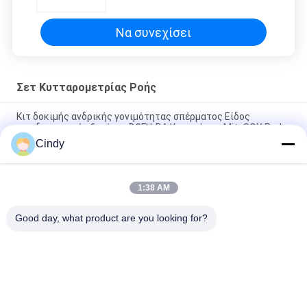
πρωταμίνης
Να συνεχίσει
Σετ Κυτταρομετρίας Ροής
Κιτ δοκιμής ανδρικής γονιμότητας σπέρματος Είδος
αντιδραστικού οξυγόνου DCFH-DA Κιτ χρώσης MitoSOX Red
Cindy
Κιτ κυτταρομετρίας ροής σπέρματος PNA-FITC Probe
Cytometry Sperm Acrosome Staining Kit
1:38 AM
Sperm Reactive Oxygen Species DHE Staining Kit for ROS Flow
Cytometry
Good day, what product are you looking for?
Λαϊκή κατηγορία
Όλα
Σετ Δοκιμασίας 
Κίτ Δοκιμής 
Ανδρικής 
Κατακερματισμού 