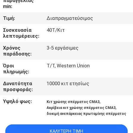
παραγγελίας
min:
ΠΟΙΟΤΙΚΌΣ
Τιμή:
Διαπραγματεύσιμος
ΈΛΕΓΧΟΣ
Συσκευασία
40Τ/Κιτ
λεπτομέρειες:
ΜΑΣ
Χρόνος
3-5 εργάσιμες
ΕΛΆΤΕ
παράδοσης:
ΣΕ
Όροι
T/T, Western Union
ΕΠΑΦΉ
πληρωμής:
ΜΕ
Δυνατότητα
10000 κιτ ετησίως
προσφοράς:
ΕΙΔΉΣΕΙΣ
Υψηλό φως:
,
Κιτ χρώσης σπέρματος CMA3
,
Ακρίβεια κιτ χρώσης σπέρματος CMA3
δοκιμή ανεπάρκειας πρωταμίνης σπέρματος
ΙΣΤΟΛΌΓΙΟ
ΚΑΛΎΤΕΡΗ ΤΙΜΉ