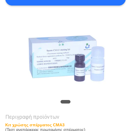
ΖΗΤΉΣΤΕ
ΈΝΑ
ΑΠΌΣΠΑΣΜΑ
SITEMAP
PRIVACY
POLICY
Περιγραφή προϊόντων
Κιτ χρώσης σπέρματος CMA3
(Τεστ ανεπάρκειας πρωταμίνης σπέρματος)