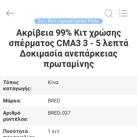
BRED
Life
Science
Technology
Inc..
Σετ Κυτταρομετρίας Ροής
All
Rights
Ακρίβεια 99% Κιτ χρώσης
ΣΠΊΤΙ
Reserved.
σπέρματος CMA3 3 - 5 λεπτά
ΠΡΟΪΌΝΤΑ
Δοκιμασία ανεπάρκειας
πρωταμίνης
ΒΊΝΤΕΟ
Τόπος
Κίνα
καταγωγής:
ΠΕΡΊΠΟΥ
ΕΜΕΊΣ
Μάρκα:
BRED
Αριθμό
BRED-037
ΓΎΡΟΣ
μοντέλου:
ΕΡΓΟΣΤΑΣΊΩΝ
Ποσότητα
1 κιτ