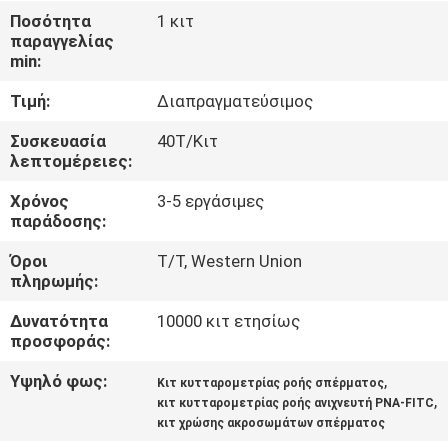
Ποσότητα
1 κιτ
ΠΟΙΟΤΙΚΌΣ
παραγγελίας
min:
ΈΛΕΓΧΟΣ
Τιμή:
Διαπραγματεύσιμος
ΜΑΣ
Συσκευασία
40Τ/Κιτ
λεπτομέρειες:
ΕΛΆΤΕ
Χρόνος
3-5 εργάσιμες
ΣΕ
παράδοσης:
ΕΠΑΦΉ
Όροι
T/T, Western Union
ΜΕ
πληρωμής:
Δυνατότητα
10000 κιτ ετησίως
ΕΙΔΉΣΕΙΣ
προσφοράς:
Υψηλό φως:
,
Κιτ κυτταρομετρίας ροής σπέρματος
ΙΣΤΟΛΌΓΙΟ
,
κιτ κυτταρομετρίας ροής ανιχνευτή PNA-FITC
κιτ χρώσης ακροσωμάτων σπέρματος