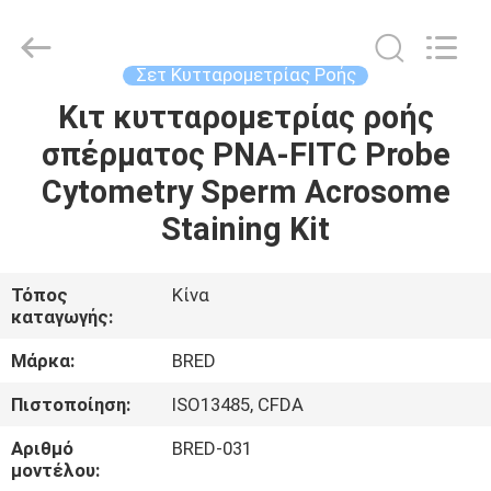
BRED
Life
Science
Technology
Inc..
Σετ Κυτταρομετρίας Ροής
All
Rights
Κιτ κυτταρομετρίας ροής
ΣΠΊΤΙ
Reserved.
σπέρματος PNA-FITC Probe
ΠΡΟΪΌΝΤΑ
Cytometry Sperm Acrosome
Staining Kit
ΒΊΝΤΕΟ
Τόπος
Κίνα
καταγωγής:
ΠΕΡΊΠΟΥ
ΕΜΕΊΣ
Μάρκα:
BRED
Πιστοποίηση:
ISO13485, CFDA
ΓΎΡΟΣ
Αριθμό
BRED-031
ΕΡΓΟΣΤΑΣΊΩΝ
μοντέλου: