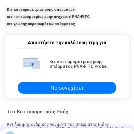
Κιτ κυτταρομετρίας ροής σπέρματος
κιτ κυτταρομετρίας ροής ανιχνευτή PNA-FITC
κιτ χρώσης ακροσωμάτων σπέρματος
Αποκτήστε την καλύτερη τιμή για
Κιτ κυτταρομετρίας ροής
σπέρματος PNA-FITC Probe
Cytometry Sperm Acrosome
Staining Kit
Να συνεχίσει
Σετ Κυτταρομετρίας Ροής
Κιτ δοκιμής ανδρικής γονιμότητας σπέρματος Είδος
αντιδραστικού οξυγόνου DCFH-DA Κιτ χρώσης MitoSOX Red