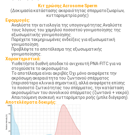
Κιτ χρώσης Acrosome Sperm
(Δοκιμασία κατάστασης ακεραιότητας σπερματοζωαρίων,
κυτταρομετρία ροής)
Εφαρμογές:
Αναλύστε την αιτιολογία της υπογονιμότητας.Αναλύστε
τους λόγους του χαμηλού ποσοστού γονιμοποίησης της
εξωσωματικής γονιμοποίησης.
Παρέχετε τεκμηριωμένες ενδείξεις για εξωσωματική
γονιμοποίηση.
Προβλέψτε το αποτέλεσμα της εξωσωματικής
γονιμοποίησης.
Χαρακτηριστικά:
Υιοθετήστε διεθνή αποδεκτό ανιχνευτή PNA-FITC για να
στοχεύσετε το ακροσωμάτιο.
Το αποτέλεσμα είναι ακριβές.Όχι μόνο αναφέρετε την
ακρόσωμη ακεραιότητα του ζωντανού σπέρματος
(περισσότερο κλινικά σημαντικό), αλλά αναφέρετε επίσης
το ποσοστό ζωτικότητας του σπέρματος, την κατάσταση
ακροσωμάτων του συνολικού σπέρματος (ζωντανό + νεκρό).
Απαιτούμενη συσκευή: κυτταρόμετρο ροής (μπλε διέγερση).
Αποτελέσματα δοκιμής: