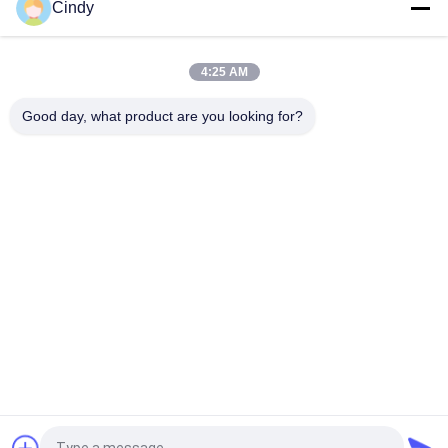
Cindy
Sperm Reactive Oxygen Species DHE Staining Kit for ROS Flow
Cytometry
4:25 AM
Κιτ δοκιμής ανδρικής γονιμότητας δείγματος σπέρματος 3-5
λεπτά Ανάγνωση Calcium Ionophore A23187
Good day, what product are you looking for?
Λαϊκή κατηγορία
Όλα
Σετ Δοκιμασίας 
Κίτ Δοκιμής 
Ανδρικής 
Κατακερματισμού 
Γονιμότητας
DNA Σπέρματος
Σετ Συλλογής 
Κίτ Δοκιμής 
Σπέρματος
Λειτουργίας Του 
Σπέρματος
Αυτόματος 
Σετ Ωρίμανσης 
Αναλυτής 
Σπέρματος
Βιοχημείας
Τεχνική Συσκευή 
AMH CLIA Kit
Σπερματοζωαρίων