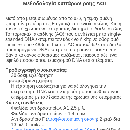
Μεθοδολογία κυττάρων ροής AOT
Μετά από μετουσιωμένος από το οξύ, η τεμαχισμένη
χρωματίνη σπέρματος θα γύριζε στο ενιαίο σκέλος. Και η
κανονική χρωματίνη σπέρματος διατηρεί το διπλό σκέλος.
Το πορτοκάλι ακριδίνης (AO) που συνδέεται με το single-
stranded DNA εκπέμπει τον κόκκινο ή κίτρινο φθορισμό
luminescence 488nm. Ενώ το AO παρενέβαλε στο διπλό
προσαραγμένο DNA εκπέμπει το πράσινο fluorescene.
Εάν ο κόκκινος φθορισμός αυξάνεται, παρουσιάζει ένα
υψηλό ποσοστό του τεμαχισμού DNA στα σπέρματα.
Προδιαγραφή συσκευασίας:
20 δοκιμές/εξάρτηση
Προοριζόμενη χρήση:
Η εξάρτηση σχεδιάζεται για να αξιολογήσει την
ακεραιότητα DNA και την ωριμότητα του ανθρώπινου
σπέρματος με το λέκιασμα της χρωματίνης σπέρματος.
Κύριες συνθέσεις:
Φιαλίδιο αντιδραστηρίων Α1 2,5 μιλ.
Φιαλίδιο αντιδραστηρίων Β 1 4,5 μιλ.
Αντιδραστήριο Γ (
λυοφιλοποιημένη σκόνη
) 2 φιαλίδια
13 μιλ. 6.5ml/vial