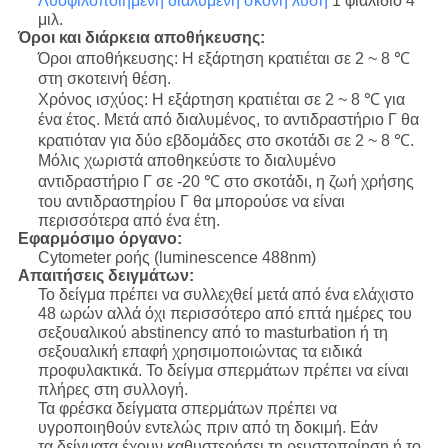
Λυοφιλοποιημένη διαλυμένη σκόνη λύση
1 φιαλίδιο 4
μιλ.
Όροι και διάρκεια αποθήκευσης:
Όροι αποθήκευσης: Η εξάρτηση κρατιέται σε 2 ~ 8 ℃
στη σκοτεινή θέση.
Χρόνος ισχύος: Η εξάρτηση κρατιέται σε 2 ~ 8 ℃ για
ένα έτος. Μετά από διαλυμένος, το αντιδραστήριο Γ θα
κρατιόταν για δύο εβδομάδες στο σκοτάδι σε 2 ~ 8 ℃.
Μόλις χωριστά αποθηκεύστε το διαλυμένο
αντιδραστήριο Γ σε -20 ℃ στο σκοτάδι, η ζωή χρήσης
του αντιδραστηρίου Γ θα μπορούσε να είναι
περισσότερα από ένα έτη.
Εφαρμόσιμο όργανο:
Cytometer ροής (luminescence 488nm)
Απαιτήσεις δειγμάτων:
Το δείγμα πρέπει να συλλεχθεί μετά από ένα ελάχιστο
48 ωρών αλλά όχι περισσότερο από επτά ημέρες του
σεξουαλικού abstinency από το masturbation ή τη
σεξουαλική επαφή χρησιμοποιώντας τα ειδικά
προφυλακτικά. Το δείγμα σπερμάτων πρέπει να είναι
πλήρες στη συλλογή.
Τα φρέσκα δείγματα σπερμάτων πρέπει να
υγροποιηθούν εντελώς πριν από τη δοκιμή. Εάν
τα δείγματα
έχουν καθυστερήσει τη ρευστοποίηση ή το