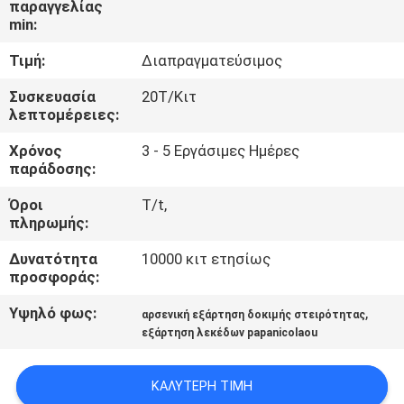
παραγγελίας
min:
ΠΟΙΟΤΙΚΌΣ
Τιμή:
Διαπραγματεύσιμος
ΈΛΕΓΧΟΣ
Συσκευασία
20Τ/Κιτ
λεπτομέρειες:
ΜΑΣ
Χρόνος
3 - 5 Εργάσιμες Ημέρες
ΕΛΆΤΕ
παράδοσης:
ΣΕ
Όροι
T/t,
ΕΠΑΦΉ
πληρωμής:
ΜΕ
Δυνατότητα
10000 κιτ ετησίως
προσφοράς:
ΕΙΔΉΣΕΙΣ
Υψηλό φως:
,
αρσενική εξάρτηση δοκιμής στειρότητας
εξάρτηση λεκέδων papanicolaou
ΙΣΤΟΛΌΓΙΟ
ΚΑΛΎΤΕΡΗ ΤΙΜΉ