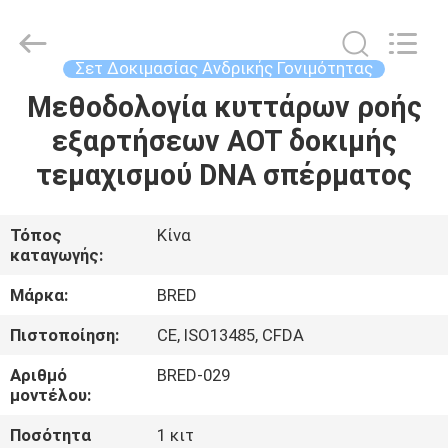
BRED
Life
Science
Technology
Inc..
Σετ Δοκιμασίας Ανδρικής Γονιμότητας
All
Rights
Μεθοδολογία κυττάρων ροής
ΣΠΊΤΙ
Reserved.
εξαρτήσεων AOT δοκιμής
ΠΡΟΪΌΝΤΑ
τεμαχισμού DNA σπέρματος
ΒΊΝΤΕΟ
Τόπος
Κίνα
καταγωγής:
ΠΕΡΊΠΟΥ
Μάρκα:
BRED
ΕΜΕΊΣ
Πιστοποίηση:
CE, ISO13485, CFDA
Αριθμό
BRED-029
ΓΎΡΟΣ
μοντέλου:
ΕΡΓΟΣΤΑΣΊΩΝ
Ποσότητα
1 κιτ