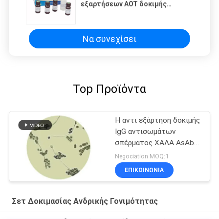
εξαρτήσεων AOT δοκιμής
τεμαχισμού DNA σπέρματος
Να συνεχίσει
Top Προϊόντα
Η αντι εξάρτηση δοκιμής
IgG αντισωμάτων
σπέρματος ΧΑΛΑ AsAb
για την ανοσολογική
Negociation MOQ:1
στειρότητα
ΕΠΙΚΟΙΝΩΝΊΑ
Σετ Δοκιμασίας Ανδρικής Γονιμότητας