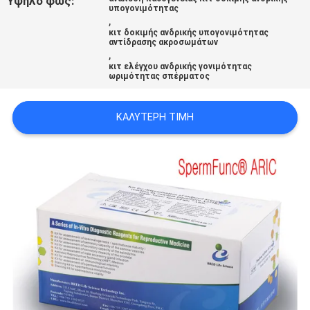
Υψηλό φως:
υπογονιμότητας
ΖΗΤΉΣΤΕ
,
ΈΝΑ
κιτ δοκιμής ανδρικής υπογονιμότητας
αντίδρασης ακροσωμάτων
,
ΑΠΌΣΠΑΣΜΑ
κιτ ελέγχου ανδρικής γονιμότητας
ωριμότητας σπέρματος
SITEMAP
ΚΑΛΎΤΕΡΗ ΤΙΜΉ
PRIVACY
POLICY