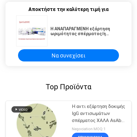
Αποκτήστε την καλύτερη τιμή για
Η ΑΝΑΠΑΡΑΓΜΕΝΗ εξάρτηση
ωριμότητας σπέρματος/η
αρσενική εξάρτηση δοκιμής
στειρότητας προκάλεσε την
αντίδραση Acrosome από το
ασβέστιο
Να συνεχίσει
Top Προϊόντα
Η αντι εξάρτηση δοκιμής
IgG αντισωμάτων
σπέρματος ΧΑΛΑ AsAb
για την ανοσολογική
Negociation MOQ:1
στειρότητα