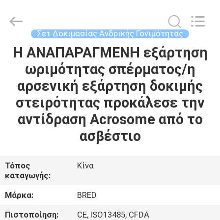
BRED
Life
Science
Technology
Inc..
Σετ Δοκιμασίας Ανδρικής Γονιμότητας
All
Rights
Η ΑΝΑΠΑΡΑΓΜΕΝΗ εξάρτηση
ΣΠΊΤΙ
Reserved.
ωριμότητας σπέρματος/η
ΠΡΟΪΌΝΤΑ
αρσενική εξάρτηση δοκιμής
στειρότητας προκάλεσε την
ΒΊΝΤΕΟ
αντίδραση Acrosome από το
ασβέστιο
ΠΕΡΊΠΟΥ
ΕΜΕΊΣ
Τόπος
Κίνα
καταγωγής:
ΓΎΡΟΣ
Μάρκα:
BRED
ΕΡΓΟΣΤΑΣΊΩΝ
Πιστοποίηση:
CE, ISO13485, CFDA