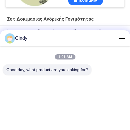
ΕΠΙΚΟΙΝΩΝΊΑ
Σετ Δοκιμασίας Ανδρικής Γονιμότητας
Κιτ για τον προσδιορισμό του επιπέδου φρουκτόζης στο
σπερματικό πλάσμα (ενζυμική μέθοδος)
Cindy
Διαφορετικός μετρητής αιμοσφαιρίων/σπέρματος
1:01 AM
40T/Kit Κιτ δοκιμής λειτουργίας σπέρματος που προκαλείται
από αντίδραση ακροσωμάτων με τη μέθοδο ασβεστίου
Good day, what product are you looking for?
Λαϊκή κατηγορία
Όλα
Σετ Δοκιμασίας 
Κίτ Δοκιμής 
Ανδρικής 
Κατακερματισμού 
Γονιμότητας
DNA Σπέρματος
Σετ Συλλογής 
Κίτ Δοκιμής 
Σπέρματος
Λειτουργίας Του 
Σπέρματος