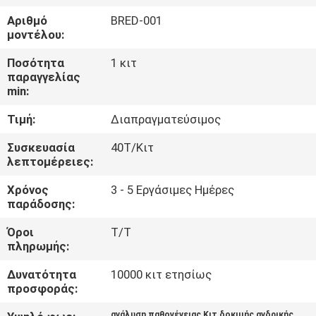
Αριθμό
BRED-001
ΠΟΙΟΤΙΚΌΣ
μοντέλου:
ΈΛΕΓΧΟΣ
Ποσότητα
1 κιτ
παραγγελίας
min:
ΜΑΣ
Τιμή:
Διαπραγματεύσιμος
ΕΛΆΤΕ
ΣΕ
Συσκευασία
40Τ/Κιτ
λεπτομέρειες:
ΕΠΑΦΉ
Χρόνος
3 - 5 Εργάσιμες Ημέρες
ΜΕ
παράδοσης:
Όροι
T/T
ΕΙΔΉΣΕΙΣ
πληρωμής:
Δυνατότητα
10000 κιτ ετησίως
ΙΣΤΟΛΌΓΙΟ
προσφοράς:
ανάλυση παθογένειας Κιτ δοκιμής ανδρικής