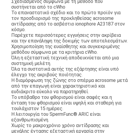
Σχεδιασμένος σύμφωνα με τη μέθοδο που
συστήνεται από το cWho
Το επαναστατικό σχέδιο και το πρώτο προϊόν για
τον προσδιορισμό της προκληθείσας acrosome
αντίδρασης από το ασβέστιο ionophore A23187 στον
κόσμο.
Παρέχετε περισσότερες εγγυήσεις στην ακρίβεια
και την επανάληψη της δοκιμής των αποτελεσμάτων.
Χρησιμοποίηση της ευαίσθητης και συγκεκριμένης
μεθόδου σύμφωνα με τα κριτήρια cWho.
Όλη η εξεταστική τεχνική αποδεικνύεται από μια
συστημική μελέτη.
Όλα τα συστατικά αυτής της εξάρτησης είναι υπό
έλεγχο της ακριβούς ποιότητας.
Η διαμόρφωση της ζώνης στο σπέρμα acrosome μετά
από την επαγωγή είναι χαρακτηριστικό και
ευδιάκριτο εύκολο να παρατηρηθεί.
Το υπόβαθρο του φθορισμού είναι σαφές και η
ένταση του φθορισμού είναι υψηλή και σταθερή για
τουλάχιστον 15 ημέρες.
Η λειτουργία του SpermFunc® ARIC είναι
εξανθρωπισμένη.
Χωρίς το μακροχρόνιο χρόνο αντίδρασης και
μεγάλης έντασης εξεταστική εργασία στην