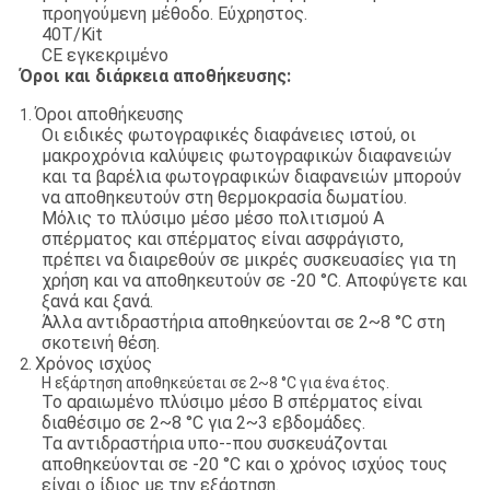
προηγούμενη μέθοδο. Εύχρηστος.
40T/Kit
CE εγκεκριμένο
Όροι και διάρκεια αποθήκευσης:
Όροι αποθήκευσης
1.
Οι ειδικές φωτογραφικές διαφάνειες ιστού, οι
μακροχρόνια καλύψεις φωτογραφικών διαφανειών
και τα βαρέλια φωτογραφικών διαφανειών μπορούν
να αποθηκευτούν στη θερμοκρασία δωματίου.
Μόλις το πλύσιμο μέσο μέσο πολιτισμού Α
σπέρματος και σπέρματος είναι ασφράγιστο,
πρέπει
να διαιρεθούν σε μικρές συσκευασίες για τη
χρήση και να αποθηκευτούν σε -20 °C. Αποφύγετε και
ξανά και ξανά
.
Άλλα αντιδραστήρια αποθηκεύονται σε 2~8 °C στη
σκοτεινή θέση.
Χρόνος ισχύος
2.
Η εξάρτηση αποθηκεύεται σε 2~8 °C για ένα έτος.
Το αραιωμένο πλύσιμο μέσο Β σπέρματος είναι
διαθέσιμο σε 2~8 °C για 2~3 εβδομάδες.
Τα αντιδραστήρια υπο--που συσκευάζονται
αποθηκεύονται σε -20 °C και ο χρόνος ισχύος τους
είναι ο ίδιος
με την εξάρτηση.