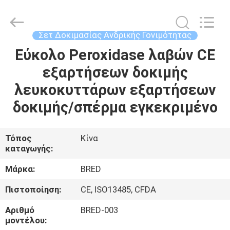
BRED
Life
Science
Technology
Inc..
Σετ Δοκιμασίας Ανδρικής Γονιμότητας
All
Rights
Εύκολο Peroxidase λαβών CE
ΣΠΊΤΙ
Reserved.
εξαρτήσεων δοκιμής
ΠΡΟΪΌΝΤΑ
λευκοκυττάρων εξαρτήσεων
δοκιμής/σπέρμα εγκεκριμένο
ΒΊΝΤΕΟ
Τόπος
Κίνα
καταγωγής:
ΠΕΡΊΠΟΥ
ΕΜΕΊΣ
Μάρκα:
BRED
Πιστοποίηση:
CE, ISO13485, CFDA
ΓΎΡΟΣ
Αριθμό
BRED-003
ΕΡΓΟΣΤΑΣΊΩΝ
μοντέλου: