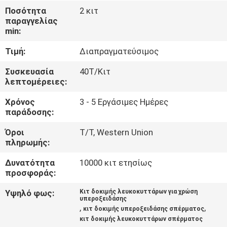
Ποσότητα
2 κιτ
ΠΟΙΟΤΙΚΌΣ
παραγγελίας
min:
ΈΛΕΓΧΟΣ
Τιμή:
Διαπραγματεύσιμος
ΜΑΣ
Συσκευασία
40Τ/Κιτ
λεπτομέρειες:
ΕΛΆΤΕ
Χρόνος
3 - 5 Εργάσιμες Ημέρες
ΣΕ
παράδοσης:
ΕΠΑΦΉ
Όροι
T/T, Western Union
ΜΕ
πληρωμής:
Δυνατότητα
10000 κιτ ετησίως
ΕΙΔΉΣΕΙΣ
προσφοράς:
Υψηλό φως:
Κιτ δοκιμής λευκοκυττάρων για χρώση
υπεροξειδάσης
ΙΣΤΟΛΌΓΙΟ
,
,
κιτ δοκιμής υπεροξειδάσης σπέρματος
κιτ δοκιμής λευκοκυττάρων σπέρματος