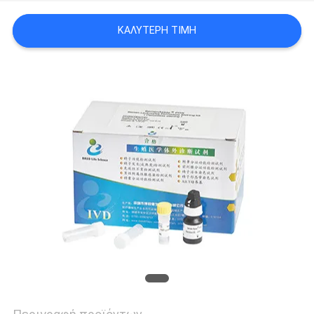
ΖΗΤΉΣΤΕ
ΚΑΛΎΤΕΡΗ ΤΙΜΉ
ΈΝΑ
ΑΠΌΣΠΑΣΜΑ
SITEMAP
PRIVACY
POLICY