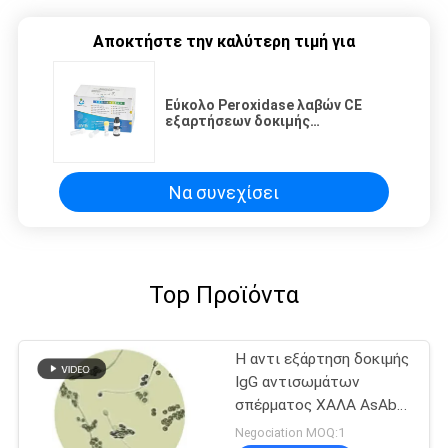
Αποκτήστε την καλύτερη τιμή για
Εύκολο Peroxidase λαβών CE
εξαρτήσεων δοκιμής
λευκοκυττάρων εξαρτήσεων
δοκιμής/σπέρμα εγκεκριμένο
Να συνεχίσει
Top Προϊόντα
Η αντι εξάρτηση δοκιμής
IgG αντισωμάτων
σπέρματος ΧΑΛΑ AsAb
για την ανοσολογική
Negociation MOQ:1