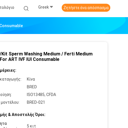
Greek
στολόγιο
Ζητήστε ένα απόσπασμα
I Consumable
/Kit Sperm Washing Medium / Ferti Medium
For ART IVF IUI Consumable
μέρειες:
καταγωγής:
Κίνα
:
BRED
οίηση:
ISO13485, CFDA
 μοντέλου:
BRED-021
μής & Αποστολής Όροι:
ητα
5 κιτ