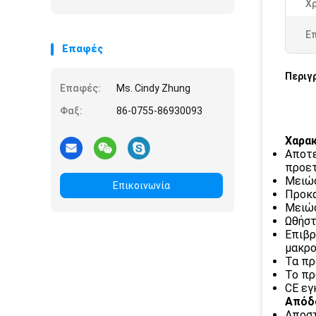
Χ
Ε
Επαφές
Περιγ
Επαφές:
Ms. Cindy Zhung
Φαξ:
86-0755-86930093
Χαρακ
Αποτε
προετ
Μειώσ
Επικοινωνία
Προκα
Μειώσ
Ωθήστ
Επιβρ
μακρο
Τα πρ
Το πρ
CE εγ
Απόδο
Αποσ