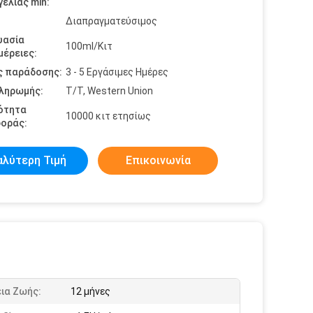
ελίας min:
Διαπραγματεύσιμος
υασία
100ml/Κιτ
έρειες:
ς παράδοσης:
3 - 5 Εργάσιμες Ημέρες
πληρωμής:
T/T, Western Union
ότητα
10000 κιτ ετησίως
οράς:
αλύτερη Τιμή
Επικοινωνία
ια Ζωής:
12 μήνες