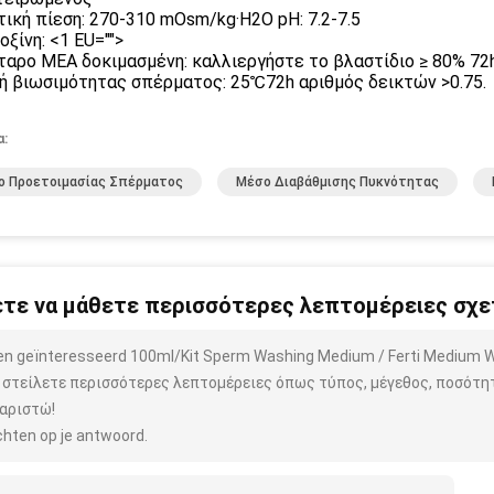
ική πίεση: 270-310 mOsm/kg·H2O pH: 7.2-7.5
οξίνη:
<1 EU="">
ταρο MEA δοκιμασμένη: καλλιεργήστε το βλαστίδιο ≥ 80% 72
ή βιωσιμότητας σπέρματος: 25℃72h αριθμός δεικτών >0.75.
α:
ο Προετοιμασίας Σπέρματος
Μέσο Διαβάθμισης Πυκνότητας
τε να μάθετε περισσότερες λεπτομέρειες σχετ
ben geïnteresseerd 100ml/Kit Sperm Washing Medium / Ferti Medium 
 στείλετε περισσότερες λεπτομέρειες όπως τύπος, μέγεθος, ποσότητα
αριστώ!
hten op je antwoord.