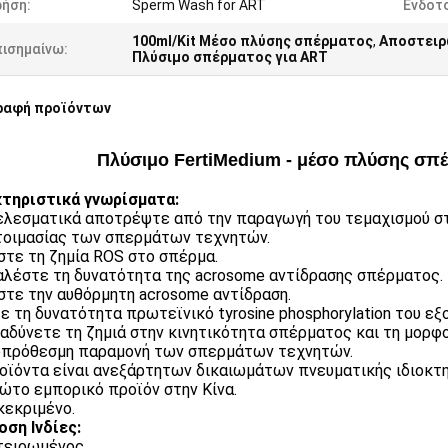
ρήση:
Sperm Wash for ART
Ενδοτο
100ml/Kit Μέσο πλύσης σπέρματος
,
Αποστειρ
πισημαίνω:
Πλύσιμο σπέρματος για ART
ραφή προϊόντων
Πλύσιμο FertiMedium - μέσο πλύσης σπέ
τηριστικά γνωρίσματα:
λεσματικά αποτρέψτε από την παραγωγή του τεμαχισμού στ
οιμασίας των σπερμάτων τεχνητών.
τε τη ζημία ROS στο σπέρμα.
λέστε τη δυνατότητα της acrosome αντίδρασης σπέρματος.
τε την αυθόρμητη acrosome αντίδραση.
ε τη δυνατότητα πρωτεϊνικό tyrosine phosphorylation του ε
αδύνετε τη ζημιά στην κινητικότητα σπέρματος και τη μορφ
πρόθεσμη παραμονή των σπερμάτων τεχνητών.
οϊόντα είναι ανεξάρτητων δικαιωμάτων πνευματικής ιδιοκτη
ώτο εμπορικό προϊόν στην Κίνα.
κεκριμένο.
ση Ινδίες:
τειρωμένος