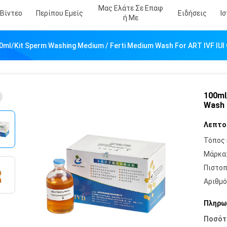
Μας Ελάτε Σε Επαφ
Βίντεο
Περίπου Εμείς
Ειδήσεις
Ι
Ή Με
0ml/Kit Sperm Washing Medium / Ferti Medium Wash For ART IVF IU
100ml
Wash 
Λεπτο
Τόπος 
Μάρκα
Πιστοπ
Αριθμό
Πληρω
Ποσότ