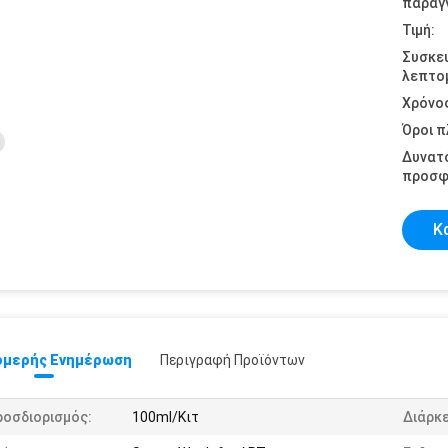
παραγγ
Τιμή:
Συσκε
λεπτομ
Χρόνο
Όροι 
Δυνατ
προσφ
Κ
μερής Ενημέρωση
Περιγραφή Προϊόντων
ροσδιορισμός:
100ml/Κιτ
Διάρκε