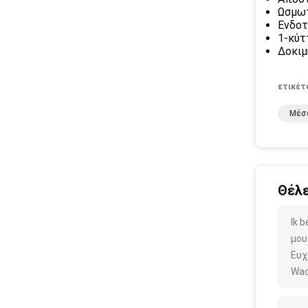
Ωσμωτ
Ενδοτ
1-κύτ
Δοκιμ
ετικέτ
Μέσ
Θέλε
Ik 
μου
Ευχ
Wac