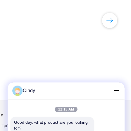
Cindy
12:13 AM
τε
Στείλτε μας μήνυμα
Good day, what product are you looking 
 Τμήμα 2,
for?