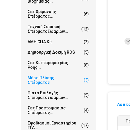
Βιοχημείας...
Σετ Ωρίμανσης
(6)
Σπέρματος...
Τεχνική Συσκευή
(12)
Σπερματοζωαρίων...
AMH CLIA Kit
(2)
Δημιουργική Δοκιμή ROS
(5)
Σετ Κυτταρομετρίας
(8)
Ροής...
Μέσο Πλύσης
(3)
Σπέρματος
Πιάτο Επιλογής
(5)
Σπερματοζωαρίων...
Λεπτο
Σετ Προετοιμασίας
(4)
Σπέρματος...
Π
Εφοδιασμοί Εργαστηρίου
(17)
ΓΓΔ...