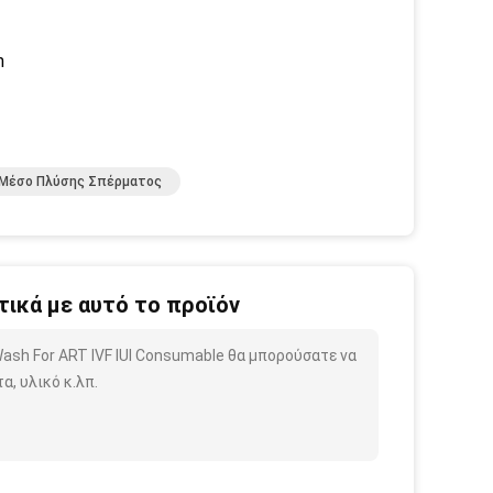
h
Μέσο Πλύσης Σπέρματος
ικά με αυτό το προϊόν
Wash For ART IVF IUI Consumable θα μπορούσατε να
, υλικό κ.λπ.