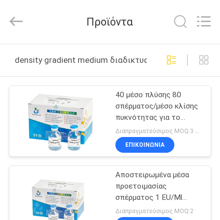
BRED
Life
Science
Προϊόντα
Technology
Inc..
All
Rights
ΣΠΊΤΙ
Reserved.
density gradient medium διαδικτυακή κατασκευή
ΠΡΟΪΌΝΤΑ
40 μέσο πλύσης 80
σπέρματος/μέσο κλίσης
ΒΊΝΤΕΟ
πυκνότητας για το
Motile σπέρμα
Διαπραγματεύσιμος MOQ:3 εξαρτήσεις
ΠΕΡΊΠΟΥ
ΕΠΙΚΟΙΝΩΝΊΑ
ΕΜΕΊΣ
Αποστειρωμένα μέσα
προετοιμασίας
ΓΎΡΟΣ
σπέρματος 1 EU/Ml
ΕΡΓΟΣΤΑΣΊΩΝ
100ml/Kit Πυκνότητα
Διαπραγματεύσιμος MOQ:2