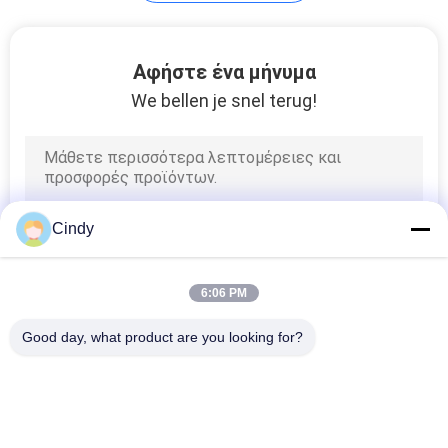
ΑΠΌΣΠΑΣΜΑ
Αφήστε ένα μήνυμα
SITEMAP
We bellen je snel terug!
PRIVACY
POLICY
Cindy
6:06 PM
Good day, what product are you looking for?
Λαϊκή κατηγορία
Όλα
Σετ Δοκιμασίας 
Κίτ Δοκιμής 