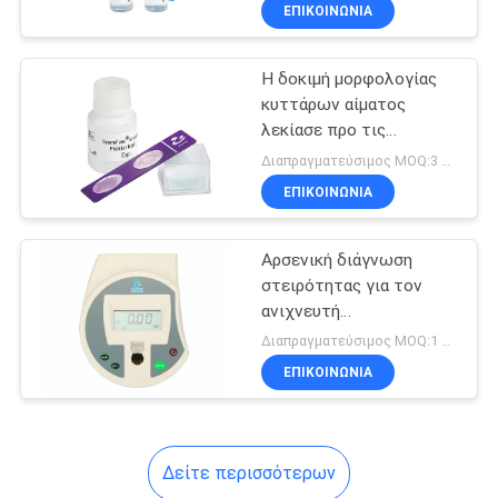
Gradient Media
ΕΠΙΚΟΙΝΩΝΊΑ
ΠΟΙΟΤΙΚΌΣ
Η δοκιμή μορφολογίας
ΈΛΕΓΧΟΣ
κυττάρων αίματος
λεκίασε προ τις
ΜΑΣ
φωτογραφικές
Διαπραγματεύσιμος MOQ:3 εξαρτήσεις
διαφάνειες
ΕΛΆΤΕ
ΕΠΙΚΟΙΝΩΝΊΑ
ΣΕ
Αρσενική διάγνωση
ΕΠΑΦΉ
στειρότητας για τον
ΜΕ
ανιχνευτή
συγκέντρωσης
Διαπραγματεύσιμος MOQ:1 σετ
σπέρματος
ΕΙΔΉΣΕΙΣ
ΕΠΙΚΟΙΝΩΝΊΑ
ΖΗΤΉΣΤΕ
Δείτε περισσότερων
ΈΝΑ