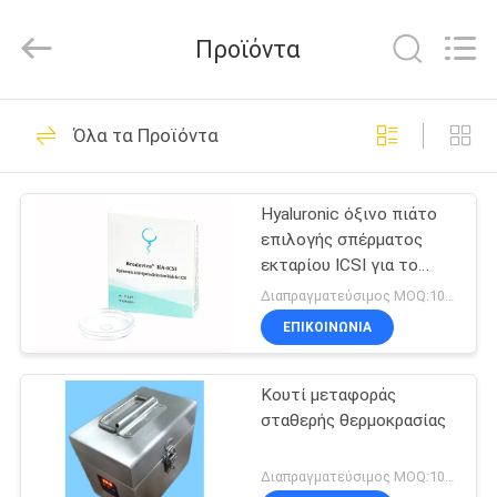
BRED
Life
Science
Προϊόντα
Technology
Inc..
All
Rights
ΣΠΊΤΙ
Reserved.
38
Όλα τα Προϊόντα
Σετ Δοκιμασίας
ΠΡΟΪΌΝΤΑ
Ανδρικής
Hyaluronic όξινο πιάτο
επιλογής σπέρματος
Γονιμότητας
ΒΊΝΤΕΟ
εκταρίου ICSI για το
επίλεκτο σπέρμα ICSI
Διαπραγματεύσιμος MOQ:10 τεμ.
ΠΕΡΊΠΟΥ
ΕΠΙΚΟΙΝΩΝΊΑ
15
ΕΜΕΊΣ
Κίτ δοκιμής
Κουτί μεταφοράς
σταθερής θερμοκρασίας
ΓΎΡΟΣ
κατακερματισμού
ΕΡΓΟΣΤΑΣΊΩΝ
Διαπραγματεύσιμος MOQ:10 τεμ.
DNA σπέρματος