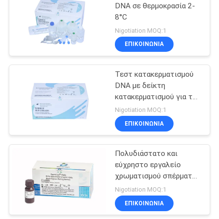
DNA σε θερμοκρασία 2-
8°C
12
Nigotiation MOQ:1
Τεχνική συσκευή
ΕΠΙΚΟΙΝΩΝΊΑ
σπερματοζωαρίων
Τεστ κατακερματισμού
DNA με δείκτη
κατακερματισμού για το
εργαστήριο ανδρολογίας
Nigotiation MOQ:1
ΕΠΙΚΟΙΝΩΝΊΑ
2
Πολυδιάστατο και
AMH CLIA Kit
εύχρηστο εργαλείο
χρωματισμού σπέρματος
για την προετοιμασία
Nigotiation MOQ:1
δειγμάτων
ΕΠΙΚΟΙΝΩΝΊΑ