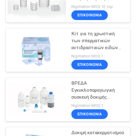
αναπαραγωγή
ΑΠΌΣΠΑΣΜΑ
Nigotiation MOQ:10 τεμ.
ΕΠΙΚΟΙΝΩΝΊΑ
15
SITEMAP
Αυτόματος
Κίτ για τη χρωστική
των σπερματικών
Αναλυτής
PRIVACY
αντιδραστικών ειδών
οξυγόνου (μέθοδος
POLICY
Βιοχημείας
Nigotiation MOQ:1
NBT)
ΕΠΙΚΟΙΝΩΝΊΑ
ΒΡΕΔΑ
7
Εγκυκλοπαραγωγική
Σετ Ωρίμανσης
συσκευή δοκιμής
κατακερματισμού DNA
Nigotiation MOQ:1
Σπέρματος
σπερματοζωαρίων 2-8°C
ΕΠΙΚΟΙΝΩΝΊΑ
Τύπος δείγματος
Δοκιμή κατακερματισμού