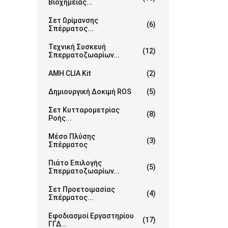
Βιοχημείας...
Σετ Ωρίμανσης
(6)
Σπέρματος...
Τεχνική Συσκευή
(12)
Σπερματοζωαρίων...
AMH CLIA Kit
(2)
Δημιουργική Δοκιμή ROS
(5)
Σετ Κυτταρομετρίας
(8)
Ροής...
Μέσο Πλύσης
(3)
Σπέρματος
Πιάτο Επιλογής
(5)
Σπερματοζωαρίων...
Σετ Προετοιμασίας
(4)
Σπέρματος...
Εφοδιασμοί Εργαστηρίου
(17)
ΓΓΔ...