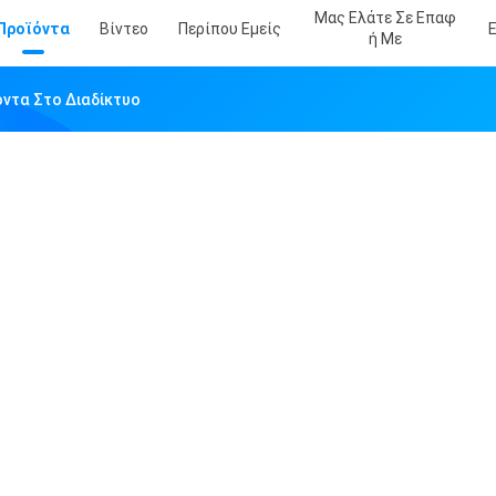
Μας Ελάτε Σε Επαφ
Προϊόντα
Βίντεο
Περίπου Εμείς
Ή Με
ϊόντα Στο Διαδίκτυο