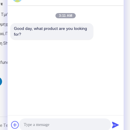
τε
Στείλτε μας μήνυμα
 Τμήμα 2,
3:11 AM
ιομηχανικό
Good day, what product are you looking 
xi, Περιοχή
for?
η Shenzhen,
Στείλετε
func.com
echnology Inc.. All Rights Reserved.