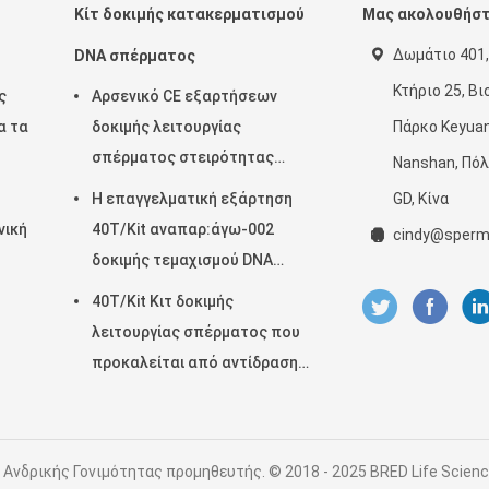
Κίτ δοκιμής κατακερματισμού
Μας ακολουθήσ
Δωμάτιο 401,
DNA σπέρματος
Κτήριο 25, Β
ς
Αρσενικό CE εξαρτήσεων
α τα
δοκιμής λειτουργίας
Πάρκο Keyuan
σπέρματος στειρότητας
Nanshan, Πόλ
των
εγκεκριμένο
Η επαγγελματική εξάρτηση
GD, Κίνα
νική
40T/Kit αναπαρ:άγω-002
cindy@sperm
δοκιμής τεμαχισμού DNA
σπέρματος εύκολη λειτουργεί
40T/Kit Κιτ δοκιμής
λειτουργίας σπέρματος που
προκαλείται από αντίδραση
ακροσωμάτων με τη μέθοδο
ασβεστίου
Ανδρικής Γονιμότητας προμηθευτής. © 2018 - 2025 BRED Life Science T