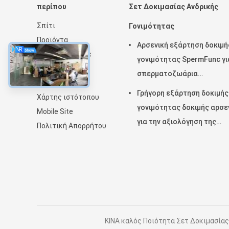
περίπου
Σετ Δοκιμασίας Ανδρικής
Σπίτι
Γονιμότητας
Προϊόντα
Αρσενική εξάρτηση δοκιμή
VR παρουσιάστε
γονιμότητας SpermFunc γι
Περίπου εμείς
σπερματοζωάρια
Ειδήσεις
επιστρώματος αντισωμά
Γρήγορη εξάρτηση δοκιμής
Χάρτης ιστότοπου
IgG προσδιορισμού
γονιμότητας δοκιμής αρσε
Mobile Site
για την αξιολόγηση της
Πολιτική Απορρήτου
αρσενικής Epididymis
εκκριτικής λειτουργίας
ΚΙΝΑ καλός Ποιότητα Σετ Δοκιμασίας 