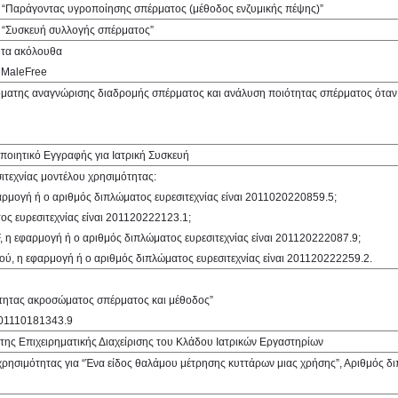
ια “Παράγοντας υγροποίησης σπέρματος (μέθοδος ενζυμικής πέψης)”
α “Συσκευή συλλογής σπέρματος”
 τα ακόλουθα
, MaleFree
τόματης αναγνώρισης διαδρομής σπέρματος και ανάλυση ποιότητας σπέρματος όταν
ποιητικό Εγγραφής για Ιατρική Συσκευή
ιτεχνίας μοντέλου χρησιμότητας:
ρμογή ή ο αριθμός διπλώματος ευρεσιτεχνίας είναι 2011020220859.5;
ος ευρεσιτεχνίας είναι 201120222123.1;
F, η εφαρμογή ή ο αριθμός διπλώματος ευρεσιτεχνίας είναι 201120222087.9;
ύ, η εφαρμογή ή ο αριθμός διπλώματος ευρεσιτεχνίας είναι 201120222259.2.
ιότητας ακροσώματος σπέρματος και μέθοδος”
 201110181343.9
 της Επιχειρηματικής Διαχείρισης του Κλάδου Ιατρικών Εργαστηρίων
χρησιμότητας για “Ένα είδος θαλάμου μέτρησης κυττάρων μιας χρήσης”, Αριθμός δ