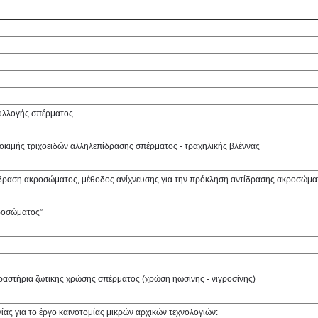
συλλογής σπέρματος
δοκιμής τριχοειδών αλληλεπίδρασης σπέρματος - τραχηλικής βλέννας
αντίδραση ακροσώματος, μέθοδος ανίχνευσης για την πρόκληση αντίδρασης ακροσώμα
κροσώματος”
ραστήρια ζωτικής χρώσης σπέρματος (χρώση ηωσίνης - νιγροσίνης)
γίας για το έργο καινοτομίας μικρών αρχικών τεχνολογιών: