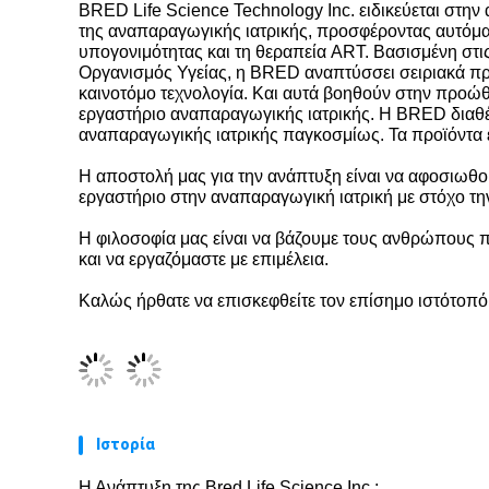
BRED Life Science T
ech
nology Inc. ειδικεύεται στ
της αναπαραγωγικής ιατρικής, προσφέροντας αυτόμα
υπογονιμότητας και τη θεραπεία ART. Βασισμένη στ
Οργανισμός Υγείας, η BRED αναπτύσσει σειριακά προ
καινοτόμο τεχνολογία. Και αυτά βοηθούν στην προώθ
εργαστήριο αναπαραγωγικής ιατρικής. Η BRED διαθέ
αναπαραγωγικής ιατρικής παγκοσμίως. Τα προϊόντα έ
Η αποστολή μας για την ανάπτυξη είναι να αφοσιωθο
εργαστήριο στην αναπαραγωγική ιατρική με στόχο τ
Η φιλοσοφία μας είναι να βάζουμε τους ανθρώπους π
και να εργαζόμαστε με επιμέλεια.
Καλώς ήρθατε να επισκεφθείτε τον επίσημο ιστότοπ
Ιστορία
Η Ανάπτυξη της Bred Life Science Inc.: