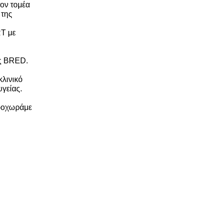
τον τομέα
 της
RT με
ης BRED.
κλινικό
γείας.
προχωράμε