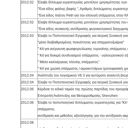
2012.02
Έλαβε δίπλωμα ευρεσιτεχνίας μοντέλου χρησιμότητας τω
“Ένα είδος φιάλης βαφής ”, Αριθμός διπλώματος ευρεσιτε
“Ένα είδος πιάτου Petri για την επιλογή σπέρματος στην 
2012.02
Έλαβε δίπλωμα ευρεσιτεχνίας μοντέλου χρησιμότητας του
“Ένα είδος συσκευής αντίδρασης φυγοκεντρικού διαχωρισ
2012.03
Έλαβε το Πιστοποιητικό Εγγραφής για Ιατρική Συσκευή γι
"μέσο διαβαθμισμένης πυκνότητας για σπερματοζωάρια"
" Kit για ανίχνευση φωσφορυλίωσης τυροσίνης σπέρματος
" Kit για δοκιμή συνδυασμού σπέρματος - υαλουρονικού ο
" Μέσο καλλιέργειας πλύσης σπέρματος”
" Kit για χρώση σπέρματος / αιμοκυττάρων (μονοφασική χρ
2012.04
Ανάπτυξη του λογισμικού V6.3 για αυτόματο αναλυτή βιο
2012.04
Έλαβε το Πιστοποιητικό Εγγραφής για Ιατρική Συσκευή για
2012.06
Κέρδισε το ειδικό ταμείο της πρώτης παρτίδας του προγ
Επιτροπή Ανάπτυξης και Μεταρρύθμισης Shenzhen
2012.06
Έλαβε το πιστοποιητικό διπλώματος ευρεσιτεχνίας για “K
σπέρματος
αντίδραση και μέθοδος αξιολόγησης για την αντίδραση α
2012.08