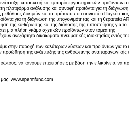
ην ανάπτυξη, κατασκευή και εμπορία εργαστηριακών προϊόντων σ
τη πλατφόρμα ανάλυσης και συναφή προϊόντα για τη διάγνωση
ις μεθόδους δοκιμών και τα πρότυπα που συνιστά ο Παγκόσμιος
ϊόντα για τη διάγνωση της υπογονιμότητας και τη θεραπεία A
ηση της καθιέρωσης και της διάδοσης της τυποποίησης για το
τει μια πλήρη γκάμα σχετικών προϊόντων στον τομέα της
χουν ανεξάρτητα δικαιώματα πνευματικής ιδιοκτησίας εντός τ
ύμε στην παροχή των καλύτερων λύσεων και προϊόντων για το 
ην προώθηση της ανάπτυξης της ανθρώπινης αναπαραγωγικής υ
ρώτους, να κάνουμε επιχειρήσεις με βάση την ειλικρίνεια, να 
ό μας: www.spermfunc.com