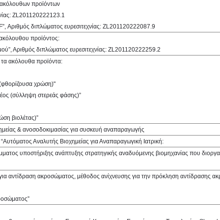
ν ακόλουθων προϊόντων
χνίας: ZL201120222123.1
IVF”, Αριθμός διπλώματος ευρεσιτεχνίας: ZL201120222087.9
 ακόλουθου προϊόντος:
μού”, Αριθμός διπλώματος ευρεσιτεχνίας: ZL201120222259.2
α τα ακόλουθα προϊόντα:
 (φθορίζουσα χρώση)"
ξέος (σύλληψη στερεάς φάσης)”
ώση βιολέτας)”
χημείας & ανοσοδοκιμασίας για συσκευή αναπαραγωγής
 “Αυτόματος Αναλυτής Βιοχημείας για Αναπαραγωγική Ιατρική:
ράμματος υποστήριξης ανάπτυξης στρατηγικής αναδυόμενης βιομηχανίας που διοργ
it για αντίδραση ακροσώματος, μέθοδος ανίχνευσης για την πρόκληση αντίδρασης 
κροσώματος”