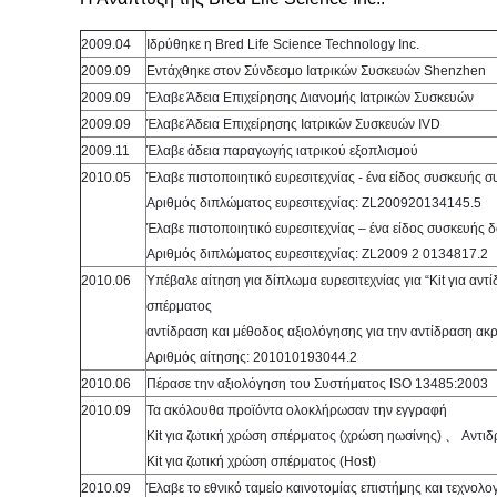
2009.04
Ιδρύθηκε η Bred Life Science Technology Inc.
2009.09
Εντάχθηκε στον Σύνδεσμο Ιατρικών Συσκευών Shenzhen
2009.09
Έλαβε Άδεια Επιχείρησης Διανομής Ιατρικών Συσκευών
2009.09
Έλαβε Άδεια Επιχείρησης Ιατρικών Συσκευών IVD
2009.11
Έλαβε άδεια παραγωγής ιατρικού εξοπλισμού
2010.05
Έλαβε πιστοποιητικό ευρεσιτεχνίας - ένα είδος συσκευής 
Αριθμός διπλώματος ευρεσιτεχνίας: ZL200920134145.5
Έλαβε πιστοποιητικό ευρεσιτεχνίας – ένα είδος συσκευής 
Αριθμός διπλώματος ευρεσιτεχνίας: ZL2009 2 0134817.2
2010.06
Υπέβαλε αίτηση για δίπλωμα ευρεσιτεχνίας για “Kit για 
σπέρματος
αντίδραση και μέθοδος αξιολόγησης για την αντίδραση α
Αριθμός αίτησης: 201010193044.2
2010.06
Πέρασε την αξιολόγηση του Συστήματος ISO 13485:2003
2010.09
Τα ακόλουθα προϊόντα ολοκλήρωσαν την εγγραφή
Kit για ζωτική χρώση σπέρματος (χρώση ηωσίνης) 、 Αντιδ
Kit για ζωτική χρώση σπέρματος (Host)
2010.09
Έλαβε το εθνικό ταμείο καινοτομίας επιστήμης και τεχνολο