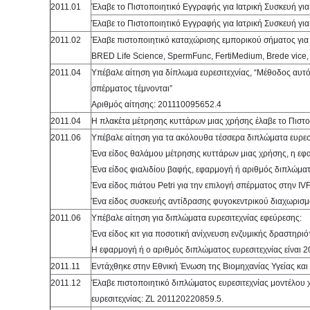
2011.01
Έλαβε το Πιστοποιητικό Εγγραφής για Ιατρική Συσκευή γ
Έλαβε το Πιστοποιητικό Εγγραφής για Ιατρική Συσκευή γι
2011.02
Έλαβε πιστοποιητικό καταχώρισης εμπορικού σήματος για
BRED Life Science, SpermFunc, FertiMedium, Brede vice
2011.04
Υπέβαλε αίτηση για δίπλωμα ευρεσιτεχνίας, “Μέθοδος αυ
σπέρματος τέμνονται”
Αριθμός αίτησης: 201110095652.4
2011.04
Η πλακέτα μέτρησης κυττάρων μιας χρήσης έλαβε το Πιστο
2011.06
Υπέβαλε αίτηση για τα ακόλουθα τέσσερα διπλώματα ευρεσ
Ένα είδος θαλάμου μέτρησης κυττάρων μιας χρήσης, η εφα
Ένα είδος φιαλιδίου βαφής, εφαρμογή ή αριθμός διπλώματ
Ένα είδος πιάτου Petri για την επιλογή σπέρματος στην IV
Ένα είδος συσκευής αντίδρασης φυγοκεντρικού διαχωρισμο
2011.06
Υπέβαλε αίτηση για διπλώματα ευρεσιτεχνίας εφεύρεσης:
Ένα είδος κιτ για ποσοτική ανίχνευση ενζυμικής δραστηρ
Η εφαρμογή ή ο αριθμός διπλώματος ευρεσιτεχνίας είναι
2011.11
Εντάχθηκε στην Εθνική Ένωση της Βιομηχανίας Υγείας και
2011.12
Έλαβε πιστοποιητικό διπλώματος ευρεσιτεχνίας μοντέλου 
ευρεσιτεχνίας: ZL 201120220859.5.