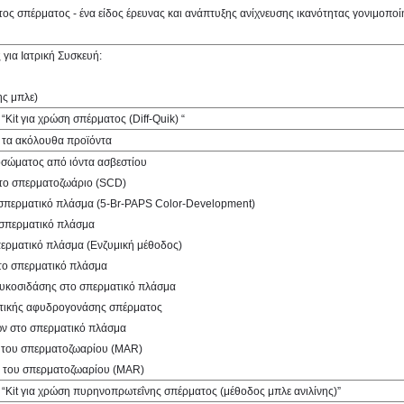
ς σπέρματος - ένα είδος έρευνας και ανάπτυξης ανίχνευσης ικανότητας γονιμοπο
για Ιατρική Συσκευή:
ης μπλε)
Kit για χρώση σπέρματος (Diff-Quik) “
α τα ακόλουθα προϊόντα
οσώματος από ιόντα ασβεστίου
στο σπερματοζωάριο (SCD)
 σπερματικό πλάσμα (5-Br-PAPS Color-Development)
ο σπερματικό πλάσμα
περματικό πλάσμα (Ενζυμική μέθοδος)
το σπερματικό πλάσμα
γλυκοσιδάσης στο σπερματικό πλάσμα
ακτικής αφυδρογονάσης σπέρματος
ών στο σπερματικό πλάσμα
A του σπερματοζωαρίου (MAR)
gG του σπερματοζωαρίου (MAR)
 “Kit για χρώση πυρηνοπρωτεΐνης σπέρματος (μέθοδος μπλε ανιλίνης)”