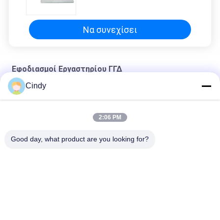
Να συνεχίσει
Εφοδιασμοί Εργαστηρίου ΓΓΔ
Cindy
Εργασιακό σταθμό ART
Σύστημα χρονοδιαστολής
2:06 PM
Σύστημα χρονοδιαστολής
Good day, what product are you looking for?
Λαϊκή κατηγορία
Όλα
Σετ Δοκιμασίας 
Κίτ Δοκιμής 
Ανδρικής 
Κατακερματισμού 
Γονιμότητας
DNA Σπέρματος
Σετ Συλλογής 
Κίτ Δοκιμής 