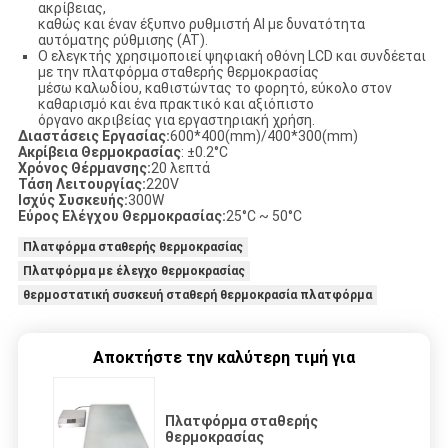
ακρίβειας,
ΖΗΤΉΣΤΕ
καθώς και έναν έξυπνο ρυθμιστή AI με δυνατότητα
αυτόματης ρύθμισης (AT).
ΈΝΑ
Ο ελεγκτής χρησιμοποιεί ψηφιακή οθόνη LCD και συνδέεται
με την πλατφόρμα σταθερής θερμοκρασίας
ΑΠΌΣΠΑΣΜΑ
μέσω καλωδίου, καθιστώντας το φορητό, εύκολο στον
καθαρισμό και ένα πρακτικό και αξιόπιστο
όργανο ακριβείας για εργαστηριακή χρήση.
Διαστάσεις Εργασίας:
600*400(mm)/400*300(mm)
SITEMAP
Ακρίβεια Θερμοκρασίας
: ±0.2°C
Χρόνος Θέρμανσης:
20 λεπτά
Τάση Λειτουργίας:
220V
Ισχύς Συσκευής:
300W
PRIVACY
Εύρος Ελέγχου Θερμοκρασίας:
25°C ~ 50°C
POLICY
Πλατφόρμα σταθερής θερμοκρασίας
Πλατφόρμα με έλεγχο θερμοκρασίας
θερμοστατική συσκευή σταθερή θερμοκρασία πλατφόρμα
Αποκτήστε την καλύτερη τιμή για
Πλατφόρμα σταθερής
θερμοκρασίας