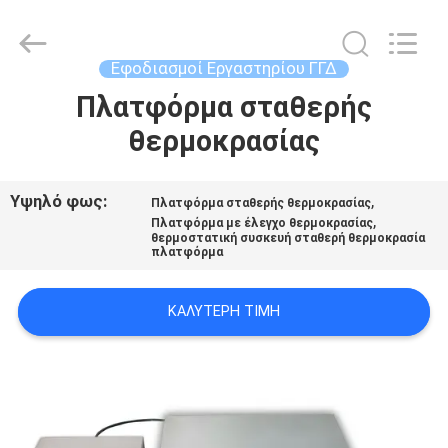
BRED
Life
Science
Technology
Inc..
Εφοδιασμοί Εργαστηρίου ΓΓΔ
All
Rights
Πλατφόρμα σταθερής
ΣΠΊΤΙ
Reserved.
θερμοκρασίας
ΠΡΟΪΌΝΤΑ
Υψηλό φως:
,
Πλατφόρμα σταθερής θερμοκρασίας
,
Πλατφόρμα με έλεγχο θερμοκρασίας
ΒΊΝΤΕΟ
θερμοστατική συσκευή σταθερή θερμοκρασία
πλατφόρμα
ΠΕΡΊΠΟΥ
ΚΑΛΎΤΕΡΗ ΤΙΜΉ
ΕΜΕΊΣ
ΓΎΡΟΣ
ΕΡΓΟΣΤΑΣΊΩΝ