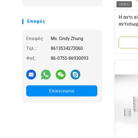
Η αντι 
Επαφές
αντισω
AsAb γι
στειρότ
Επαφές:
Ms. Cindy Zhung
Τηλ.::
8613534273060
Φαξ:
86-0755-86930093
Επικοινωνία