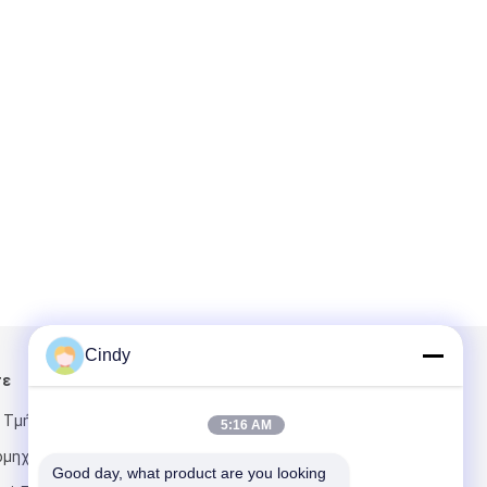
Cindy
τε
Στείλτε μας μήνυμα
 Τμήμα 2,
5:16 AM
ιομηχανικό
Good day, what product are you looking 