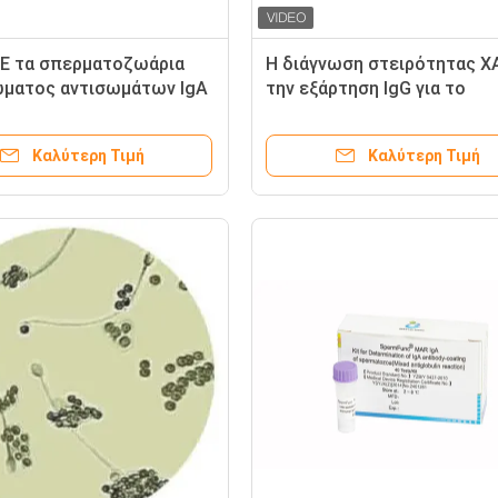
Ε τα σπερματοζωάρια
Η διάγνωση στειρότητας Χ
ματος αντισωμάτων IgA
την εξάρτηση IgG για το
εων δοκιμής IgA ΧΑΛΑ
επίστρωμα αντισωμάτων I
ρτηση δοκιμής
προσδιορισμού των
Καλύτερη Τιμή
Καλύτερη Τιμή
γίας σπέρματος
σπερματοζωαρίων