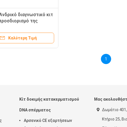
 Ανδρικό διαγνωστικό κιτ
 προσδιορισμό της
ψης αντισωμάτων IgA
ερματοζωαρίων
Καλύτερη Τιμή
1
Κίτ δοκιμής κατακερματισμού
Μας ακολουθήσ
Δωμάτιο 401,
DNA σπέρματος
Κτήριο 25, Β
ς
Αρσενικό CE εξαρτήσεων