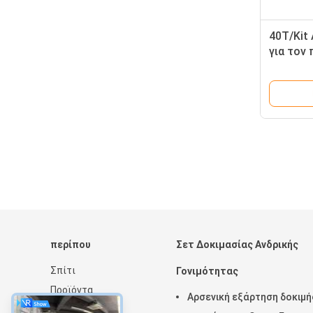
40T/Kit
για τον
επικάλυ
των σπ
περίπου
Σετ Δοκιμασίας Ανδρικής
Σπίτι
Γονιμότητας
Προϊόντα
Αρσενική εξάρτηση δοκιμή
Περίπου εμείς