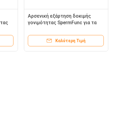
Αρσενική εξάρτηση δοκιμής
ητας
γονιμότητας SpermFunc για τα
σπερματοζωάρια επιστρώματος
ρίων
αντισωμάτων IgG προσδιορισμού
Καλύτερη Τιμή