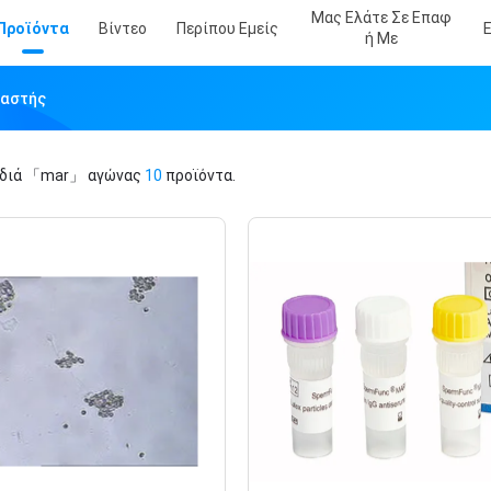
Μας Ελάτε Σε Επαφ
Προϊόντα
Βίντεο
Περίπου Εμείς
Ή Με
υαστής
ιδιά
「mar」
αγώνας
10
προϊόντα.