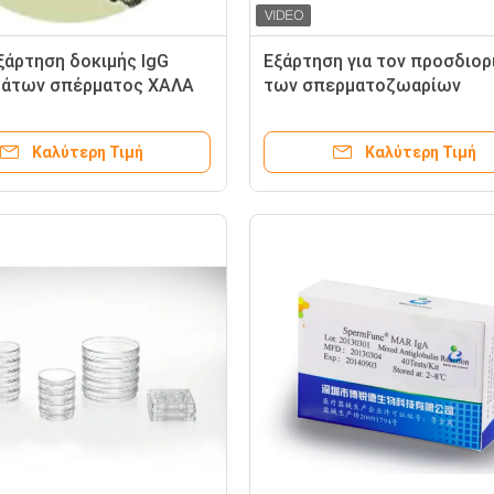
εξάρτηση δοκιμής IgG
Εξάρτηση για τον προσδιορ
μάτων σπέρματος ΧΑΛΑ
των σπερματοζωαρίων
α την ανοσολογική
επιστρώματος αντισωμάτω
ητα
(ΧΑΛΑΣΤΕ)
Καλύτερη Τιμή
Καλύτερη Τιμή