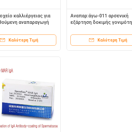
οχείο καλλιέργειας για
Αναπαρ:άγω-011 αρσενική
θούμενη αναπαραγωγή
εξάρτηση δοκιμής γονιμότ
για την αρσενική διάγνωση
στειρότητας σπερματοζωα
Καλύτερη Τιμή
Καλύτερη Τιμή
προσδιορισμού