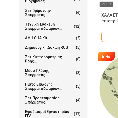
Βιοχημείας...
Σετ Ωρίμανσης
(6)
Σπέρματος...
ΧΑΛΑΣΤ
επιστρώ
Τεχνική Συσκευή
(12)
εξαρτήσ
Σπερματοζωαρίων...
την εξά
AMH CLIA Kit
(2)
λειτουρ
Δημιουργική Δοκιμή ROS
(5)
Hot
Σετ Κυτταρομετρίας
(8)
Ροής...
Μέσο Πλύσης
(3)
Σπέρματος
Πιάτο Επιλογής
(5)
Σπερματοζωαρίων...
Σετ Προετοιμασίας
(4)
Σπέρματος...
Εφοδιασμοί Εργαστηρίου
(17)
ΓΓΔ...