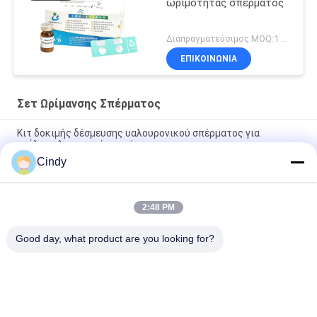
ωριμότητας σπέρματος
Διαπραγματεύσιμος MOQ:1 κιτ
ΕΠΙΚΟΙΝΩΝΊΑ
Σετ Ωρίμανσης Σπέρματος
Κιτ δοκιμής δέσμευσης υαλουρονικού σπέρματος για
ανάλυση λειτουργίας σπέρματος
Cindy
Η επαγγελματική εξάρτηση 40T/Kit αναπαρ:άγω-002 δοκιμής
τεμαχισμού DNA σπέρματος εύκολη λειτουργεί
2:48 PM
Εξάρτηση για την ανθρώπινη δοκιμή ωριμότητας
νουκλεοπρωτεϊνών σπερματοζωαρίων
Good day, what product are you looking for?
Λαϊκή κατηγορία
Όλα
Σετ Δοκιμασίας 
Κίτ Δοκιμής 