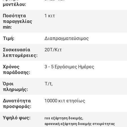
μοντέλου:
ΠΟΙΟΤΙΚΌΣ
Ποσότητα
1 κιτ
ΈΛΕΓΧΟΣ
παραγγελίας
min:
Τιμή:
Διαπραγματεύσιμος
ΜΑΣ
ΕΛΆΤΕ
Συσκευασία
20Τ/Κιτ
λεπτομέρειες:
ΣΕ
Χρόνος
3 - 5 Εργάσιμες Ημέρες
ΕΠΑΦΉ
παράδοσης:
ΜΕ
Όροι
T/t,
πληρωμής:
ΕΙΔΉΣΕΙΣ
Δυνατότητα
10000 κιτ ετησίως
προσφοράς:
ΙΣΤΟΛΌΓΙΟ
Υψηλό φως:
,
ros εξάρτηση δοκιμής
αρσενική εξάρτηση δοκιμής στειρότητας