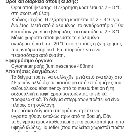
Όροι και διάρκεια αποθήκευσης:
Όροι αποθήκευσης: Η εξάρτηση κρατιέται σε 2 ~ 8 ℃
στη σκοτεινή θέση.
Χρόνος ισχύος: Η εξάρτηση κρατιέται σε 2 ~ 8 ℃ για
ένα έτος. Μετά από διαλυμένος, το αντιδραστήριο Γ θα
κρατιόταν για δύο εβδομάδες στο σκοτάδι σε 2 ~ 8 ℃.
Μόλις χωριστά αποθηκεύστε το διαλυμένο
αντιδραστήριο Γ σε -20 ℃ στο σκοτάδι, η ζωή χρήσης
του αντιδραστηρίου Γ θα μπορούσε να είναι
περισσότερα από ένα έτη.
Εφαρμόσιμο όργανο:
Cytometer ροής (luminescence 488nm)
Απαιτήσεις δειγμάτων:
Το δείγμα πρέπει να συλλεχθεί μετά από ένα ελάχιστο
48 ωρών αλλά όχι περισσότερο από επτά ημέρες του
σεξουαλικού abstinency από το masturbation ή τη
σεξουαλική επαφή χρησιμοποιώντας τα ειδικά
προφυλακτικά. Το δείγμα σπερμάτων πρέπει να είναι
πλήρες στη συλλογή.
Τα φρέσκα δείγματα σπερμάτων πρέπει να
υγροποιηθούν εντελώς πριν από τη δοκιμή. Εάν
τα δείγματα
έχουν καθυστερήσει τη ρευστοποίηση ή το
υψηλό ιξώδες, liquefier (που πωλείται χωριστά) πρέπει