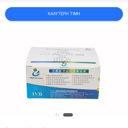
ΖΗΤΉΣΤΕ
ΈΝΑ
ΚΑΛΎΤΕΡΗ ΤΙΜΉ
ΑΠΌΣΠΑΣΜΑ
SITEMAP
PRIVACY
POLICY