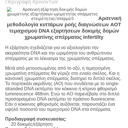
Περιγραφή προϊόντων
Αρσενική
μεθοδολογία κυττάρων ροής διαγνώσεων AOT
τεμαχισμού DNA εξαρτήσεων δοκιμής δομών
χρωματίνης σπέρματος Infertilty
Η εξάρτηση σχεδιάζεται για να αξιολογήσει την
ακεραιότητα DNA και την ωριμότητα του ανθρώπινου
σπέρματος με το λέκιασμα της χρωματίνης σπέρματος.
Μετά από μετουσιωμένος από το οξύ, η τεμαχισμένη
χρωματίνη σπέρματος θα γύριζε στο ενιαίο σκέλος. Και η
κανονική χρωματίνη σπέρματος διατηρεί το διπλό σκέλος.
Το πορτοκάλι ακριδίνης (AO) που συνδέεται με το single-
stranded DNA εκπέμπει τον κόκκινο ή κίτρινο φθορισμό
luminescence 488nm. Ενώ το AO παρενέβαλε στο διπλό
προσαραγμένο DNA εκπέμπει το πράσινο fluorescene.
Εάν ο κόκκινος φθορισμός αυξάνεται, παρουσιάζει ένα
υψηλό ποσοστό του τεμαχισμού DNA στα σπέρματα.
Προδιαγραφή συσκευασίας:
20 δοκιμές/εξάρτηση