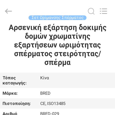
BRED
Life
Science
Technology
Inc..
Σετ Ωρίμανσης Σπέρματος
All
Rights
Αρσενική εξάρτηση δοκιμής
ΣΠΊΤΙ
Reserved.
δομών χρωματίνης
ΠΡΟΪΌΝΤΑ
εξαρτήσεων ωριμότητας
σπέρματος στειρότητας/
ΒΊΝΤΕΟ
σπέρμα
ΠΕΡΊΠΟΥ
Τόπος
Κίνα
καταγωγής:
ΕΜΕΊΣ
Μάρκα:
BRED
ΓΎΡΟΣ
Πιστοποίηση:
CE, ISO13485
ΕΡΓΟΣΤΑΣΊΩΝ
Αριθμό
BRED-029