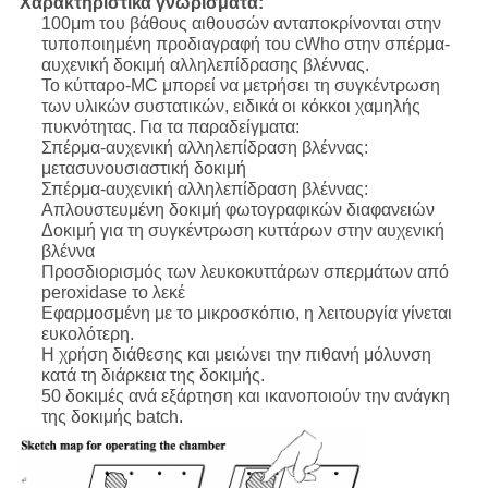
Χαρακτηριστικά γνωρίσματα:
100μm του βάθους αιθουσών ανταποκρίνονται στην
τυποποιημένη προδιαγραφή του cWho στην σπέρμα-
αυχενική δοκιμή αλληλεπίδρασης βλέννας.
Το κύτταρο-MC μπορεί να μετρήσει τη συγκέντρωση
των υλικών συστατικών, ειδικά οι κόκκοι χαμηλής
πυκνότητας.
Για τα παραδείγματα:
Σπέρμα-αυχενική αλληλεπίδραση βλέννας:
μετασυνουσιαστική δοκιμή
Σπέρμα-αυχενική αλληλεπίδραση βλέννας:
Απλουστευμένη δοκιμή φωτογραφικών διαφανειών
Δοκιμή για τη συγκέντρωση κυττάρων στην αυχενική
βλέννα
Προσδιορισμός των λευκοκυττάρων σπερμάτων από
peroxidase το λεκέ
Εφαρμοσμένη με το μικροσκόπιο, η λειτουργία γίνεται
ευκολότερη.
Η χρήση διάθεσης και μειώνει την πιθανή μόλυνση
κατά τη διάρκεια της δοκιμής.
50 δοκιμές ανά εξάρτηση και ικανοποιούν την ανάγκη
της δοκιμής batch.