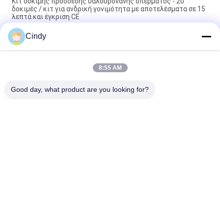
Κιτ δοκιμής πρόσδεσης υαλουρονάνης σπέρματος - 20
δοκιμές / κιτ για ανδρική γονιμότητα με αποτελέσματα σε 15
λεπτά και έγκριση CE
Cindy
Κιτ Δοκιμής Κατακερματισμού DNA Σπερματοζωαρίων με
Χρώση Wright και Μέθοδο SCD για 40 Τεστ/Κιτ σε Εργαστήρια
Ανδρολογίας
8:55 AM
Ανίχνευση αντισωμάτων IgG κατά των σπερματοζωαρίων
(μέθοδος MAR)
Good day, what product are you looking for?
Λαϊκή κατηγορία
Όλα
Σετ Δοκιμασίας 
Κίτ Δοκιμής 
Ανδρικής 
Κατακερματισμού 
Γονιμότητας
DNA Σπέρματος
Σετ Συλλογής 
Κίτ Δοκιμής 
Σπέρματος
Λειτουργίας Του 
Σπέρματος
Αυτόματος 
Σετ Ωρίμανσης 
Αναλυτής 
Σπέρματος
Βιοχημείας