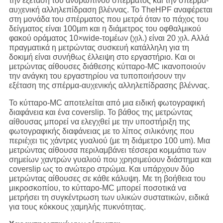
την εξέταση του ανθρώπινου σπέρματος και την σπέρμα-
αυχενική αλληλεπίδραση βλέννας. Το TheHPF αναφέρεται
στη μονάδα του σπέρματος που μετρά όταν το πάχος του
δείγματος είναι 100μm και η διάμετρος του οφθαλμικού
φακού οράματος 10×wide-τομέων (χιλ.) είναι 20 χιλ. Αλλά
πραγματικά η μετρώντας συσκευή κατάλληλη για τη
δοκιμή είναι συνήθως έλλειψη στο εργαστήριο. Και οι
μετρώντας αίθουσες διάθεσης κύτταρο-MC ικανοποιούν
την ανάγκη του εργαστηρίου να τυποποιήσουν την
εξέταση της σπέρμα-αυχενικής αλληλεπίδρασης βλέννας.
Το κύτταρο-MC αποτελείται από μια ειδική φωτογραφική
διαφάνεια και ένα coverslip. Το βάθος της μετρώντας
αίθουσας μπορεί να ελεγχθεί με την υποστήριξη της
φωτογραφικής διαφάνειας με το λίπος σιλικόνης που
περιέχει τις χάντρες γυαλιού (με τη διάμετρο 100 um). Μια
μετρώντας αίθουσα περιλαμβάνει τέσσερα κομμάτια των
σημείων χαντρών γυαλιού που χρησιμεύουν διάστημα και
coverslip ως το ανώτερο στρώμα. Και υπάρχουν δύο
μετρώντας αίθουσες σε κάθε κάλυψη. Με τη βοήθεια του
μικροσκοπίου, το κύτταρο-MC μπορεί ποσοτικά να
μετρήσει τη συγκέντρωση των υλικών συστατικών, ειδικά
για τους κόκκους χαμηλής πυκνότητας.