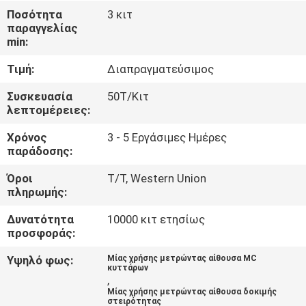
Ποσότητα
3 κιτ
ΠΟΙΟΤΙΚΌΣ
παραγγελίας
min:
ΈΛΕΓΧΟΣ
Τιμή:
Διαπραγματεύσιμος
ΜΑΣ
Συσκευασία
50Τ/Κιτ
λεπτομέρειες:
ΕΛΆΤΕ
Χρόνος
3 - 5 Εργάσιμες Ημέρες
ΣΕ
παράδοσης:
ΕΠΑΦΉ
Όροι
T/T, Western Union
ΜΕ
πληρωμής:
Δυνατότητα
10000 κιτ ετησίως
ΕΙΔΉΣΕΙΣ
προσφοράς:
Υψηλό φως:
Μίας χρήσης μετρώντας αίθουσα MC
κυττάρων
ΙΣΤΟΛΌΓΙΟ
,
Μίας χρήσης μετρώντας αίθουσα δοκιμής
στειρότητας