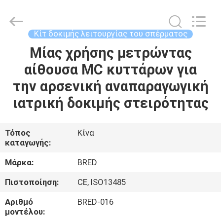
BRED
Life
Science
Technology
Inc..
Κίτ δοκιμής λειτουργίας του σπέρματος
All
Rights
Μίας χρήσης μετρώντας
ΣΠΊΤΙ
Reserved.
αίθουσα MC κυττάρων για
ΠΡΟΪΌΝΤΑ
την αρσενική αναπαραγωγική
ιατρική δοκιμής στειρότητας
ΒΊΝΤΕΟ
Τόπος
Κίνα
καταγωγής:
ΠΕΡΊΠΟΥ
ΕΜΕΊΣ
Μάρκα:
BRED
Πιστοποίηση:
CE, ISO13485
ΓΎΡΟΣ
Αριθμό
BRED-016
ΕΡΓΟΣΤΑΣΊΩΝ
μοντέλου: