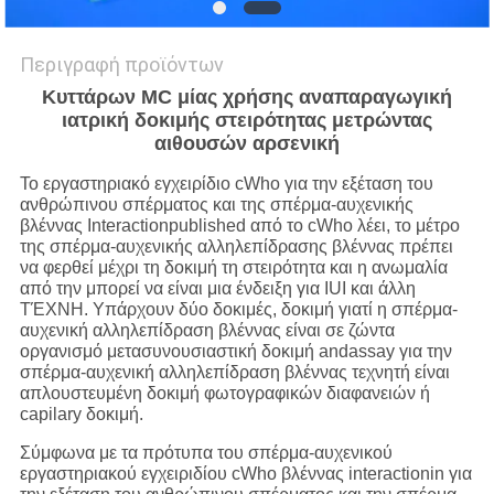
Περιγραφή προϊόντων
Κυττάρων MC μίας χρήσης αναπαραγωγική
ιατρική δοκιμής στειρότητας μετρώντας
αιθουσών αρσενική
Το εργαστηριακό εγχειρίδιο cWho για την εξέταση του
ανθρώπινου σπέρματος και της σπέρμα-αυχενικής
βλέννας Interactionpublished από το cWho λέει, το μέτρο
της σπέρμα-αυχενικής αλληλεπίδρασης βλέννας πρέπει
να φερθεί μέχρι τη δοκιμή τη στειρότητα και η ανωμαλία
από την μπορεί να είναι μια ένδειξη για IUI και άλλη
ΤΈΧΝΗ. Υπάρχουν δύο δοκιμές, δοκιμή γιατί η σπέρμα-
αυχενική αλληλεπίδραση βλέννας είναι σε ζώντα
οργανισμό μετασυνουσιαστική δοκιμή andassay για την
σπέρμα-αυχενική αλληλεπίδραση βλέννας τεχνητή είναι
απλουστευμένη δοκιμή φωτογραφικών διαφανειών ή
capilary δοκιμή.
Σύμφωνα με τα πρότυπα του σπέρμα-αυχενικού
εργαστηριακού εγχειριδίου cWho βλέννας interactionin για