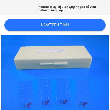
,
ΖΗΤΉΣΤΕ
Αναπαραγωγική μίας χρήσης μετρώντας
αίθουσα ιατρικής
ΈΝΑ
ΑΠΌΣΠΑΣΜΑ
ΚΑΛΎΤΕΡΗ ΤΙΜΉ
SITEMAP
PRIVACY
POLICY