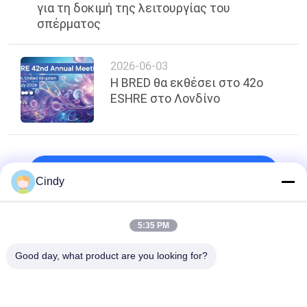
για τη δοκιμή της λειτουργίας του
σπέρματος
2026-06-03
Η BRED θα εκθέσει στο 42ο
ESHRE στο Λονδίνο
κορυφή
Cindy
5:35 PM
Λαϊκή κατηγορία
Όλα
Good day, what product are you looking for?
Σετ Δοκιμασίας 
Κίτ Δοκιμής 
Ανδρικής 
Κατακερματισμού 
Γονιμότητας
DNA Σπέρματος