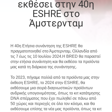
εκθέσει στην 40η
ΠΟΙΟΤΙΚΌΣ
ESHRE στο
ΈΛΕΓΧΟΣ
Άμστερνταμ
ΜΑΣ
ΕΛΆΤΕ
Η 40η
Ετήσια συνάντηση της ESHRE θα
ΣΕ
πραγματοποιηθεί στο Άμστερνταμ, Ολλανδία από
τις 7 έως τις 10 Ιουλίου 2024.
Η BRED θα παραστεί
ΕΠΑΦΉ
στην ετήσια συνάντηση
και
θα εκθέσει τα προϊόντα
μας
κατά τη διάρκεια της συνάντησης.
ΜΕ
Το 2023, πήγαμε πολλά από τα προϊόντα μας στην
έκθεση ESHRE, το 2024 στην ESHRE, θα
ΕΙΔΉΣΕΙΣ
εκθέσουμε μια σειρά διαγνωστικών προϊόντων
ανδρικής υπογονιμότητας, όπως το κιτ κατάτμησης
DNA σπέρματος που έχει πωληθεί σε πάνω από
ΖΗΤΉΣΤΕ
50 χώρες και περιοχές σε όλο τον κόσμο, και θα
ΈΝΑ
εκθέσουμε επίσης τα νέα μας προϊόντα, όπως τα κιτ