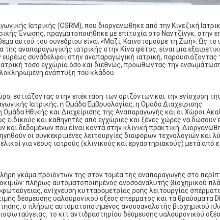
αγωγικής Ιατρικής (CSRM), που διοργανώθηκε από την Κινεζική Ιατρι
τρικής Ένωσης, πραγματοποιήθηκε με επιτυχία στο Ναντζίνγκ, στην ε
 θέμα αυτού του συνεδρίου είναι «Μαζί, Καινοτομούμε τη Ζωή». Ως τ
 της αναπαραγωγικής ιατρικής στην Κίνα φέτος, είναι μια εξαιρετικ
 ευρέως συνάδελφοι στην αναπαραγωγική ιατρική, παρουσιάζοντας 
ιατρική τόσο εγχώρια όσο και διεθνώς, προωθώντας την ενσωμάτωσ
λοκληρωμένη ανάπτυξη του κλάδου.
ώρο, εστιάζοντας στην επέκταση των οριζόντων και την ενίσχυση τη
γωγικής Ιατρικής, η Ομάδα Εμβρυολογίας, η Ομάδα Διαχείρισης
 Ομάδα Ηθικής και Διαχείρισης της Αναπαραγωγής και οι Χώροι Ακ
ς ειδικούς και καθηγητές από εγχώριες και ξένες χώρες να δώσουν 
ων και δεδομένων που είναι κοντά στην κλινική πρακτική. Διοργανώθ
ξηγηθούν οι συγκεκριμένες λειτουργίες διαφόρων τεχνολογιών και λ
ελικοί για νέους ιατρούς (κλινικούς και εργαστηριακούς) μετά από 
 πλήρη γκάμα προϊόντων της στον τομέα της αναπαραγωγής στο περίπ
οκιμών: πλήρως αυτοματοποιημένος ανοσοαναλυτής βιοχημικού πλ
φωταύγειας, ανίχνευση κυτταρομετρίας ροής λειτουργίας σπέρματ
οκιμής δέσμευσης υαλουρονικού οξέος σπέρματος και τα θραύσματα 
ντησης, ο πλήρως αυτοματοποιημένος ανοσοαναλυτής βιοχημικού π
ιοφωταύγειας, το κιτ αντιδραστηρίου δέσμευσης υαλουρονικού οξέ