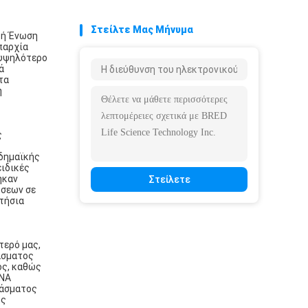
Στείλτε Μας Μήνυμα
κή Ένωση
παρχία
ο υψηλότερο
ά
τα
η
ς
αδημαϊκής
ειδικές
ηκαν
Στείλετε
ύσεων σε
ετήσια
τερό μας,
άσματος
ος, καθώς
DNA
λάσματος
ος