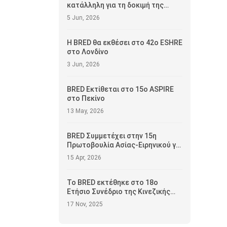
κατάλληλη για τη δοκιμή της
λειτουργίας του σπέρματος
5 Jun, 2026
Η BRED θα εκθέσει στο 42ο ESHRE
στο Λονδίνο
3 Jun, 2026
BRED Εκτίθεται στο 15ο ASPIRE
στο Πεκίνο
13 May, 2026
BRED Συμμετέχει στην 15η
Πρωτοβουλία Ασίας-Ειρηνικού για
την Αναπαραγωγή (ASPIRE 2026)
15 Apr, 2026
Το BRED εκτέθηκε στο 18ο
Ετήσιο Συνέδριο της Κινεζικής
Εταιρείας Αναπαραγωγικής
17 Nov, 2025
Ιατρικής (CSRM)