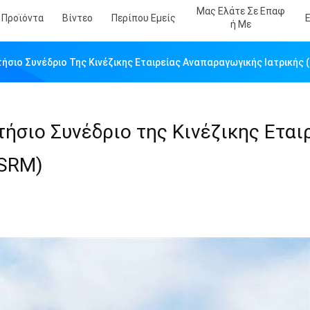
Μας Ελάτε Σε Επαφ
Προϊόντα
Βίντεο
Περίπου Εμείς
Ή Με
τήσιο Συνέδριο Της Κινέζικης Εταιρείας Αναπαραγωγικής Ιατρικής 
τήσιο Συνέδριο της Κινέζικης Εται
CSRM)