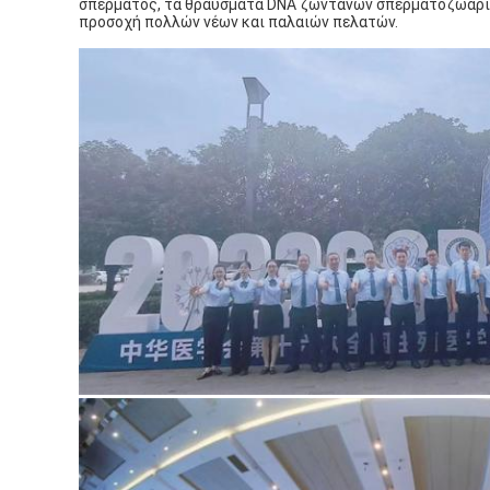
σπέρματος, τα θραύσματα DNA ζωντανών σπερματοζωαρίω
προσοχή πολλών νέων και παλαιών πελατών.