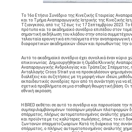
Το 16ο Ετήσιο Συνέδριο της Κινεζικής Εταιρείας Αναπαρ
και το Τμήμα Αναπαραγωγικής Ιατρικής της Κινεζικής Ια
Τζιανγκσού, από τις 12 έως τις 17 Σεπτεμβρίου 2023. Το
πρότυπο και το ακαδημαϊκό συνέδριο επιπέδου στον τομέα
σημαντική εκδήλωση του κλάδου στην οποία συμμετέχουν
τελευταία ερευνητικά επιτεύγματα στην αναπαραγωγική 
διαφορετικών ακαδημαϊκών ιδεών και προωθώντας την ο
Αυτό το ακαδημαϊκό συνέδριο έχει συνολικά έναν κύριο χ
επικοινωνίας. Δημιουργήθηκαν η Ομάδα Κλινικής Αναπαρα
Αναπαραγωγικής Ανδρολογίας και Τράπεζας Σπέρματος, η
Ανταλλαγής Cross Strait για να προσκαλέσουν φημισμένου
διαλέξεις και συζητήσεις με τη μορφή νέων ιδεών, μεθόδ
εκπαιδευτικές συνεδρίες πριν από τη συνάντηση για να ε
σχετικά προβλήματα σε μια σταθερή θεωρητική βάση. Οι τ
εθνική ακρόαση.
Η BRED εκθέτει σε αυτό το συνέδριο και παρουσίασε την
συμπεριλαμβανομένων τεσσάρων μεγάλων πλατφορμών δ
σπέρματος, πλήρως αυτοματοποιημένος αναλυτής χημειο
και προϊόντα με τις καλύτερες πωλήσεις, όπως το κιτ δ
ζωντανών σπερματοζωαρίων. Κατά τη διάρκεια της συνά
σπέρματος, ο πλήρως αυτοματοποιημένος αναλυτής χημε