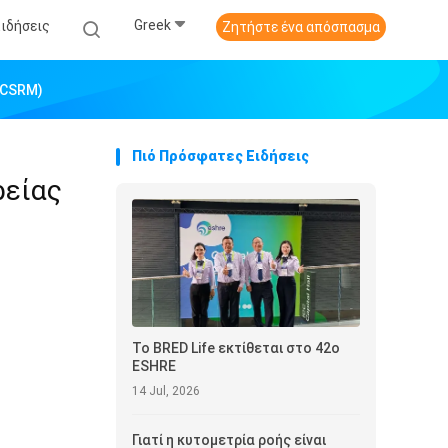
Greek
Ειδήσεις
Ζητήστε ένα απόσπασμα
(CSRM)
Πιό Πρόσφατες Ειδήσεις
ρείας
Το BRED Life εκτίθεται στο 42ο
ESHRE
14 Jul, 2026
Γιατί η κυτομετρία ροής είναι