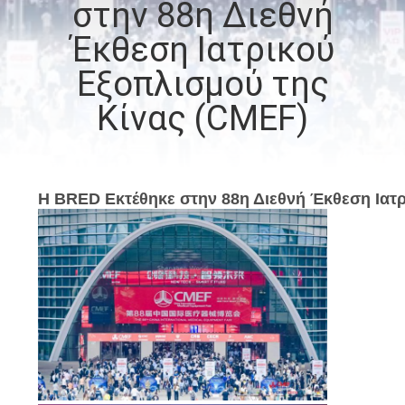
στην 88η Διεθνή
ΠΟΙΟΤΙΚΌΣ
Έκθεση Ιατρικού
ΈΛΕΓΧΟΣ
Εξοπλισμού της
Κίνας (CMEF)
ΜΑΣ
ΕΛΆΤΕ
ΣΕ
Η BRED Εκτέθηκε στην 88η Διεθνή Έκθεση Ιατρ
ΕΠΑΦΉ
ΜΕ
ΕΙΔΉΣΕΙΣ
ΖΗΤΉΣΤΕ
ΈΝΑ