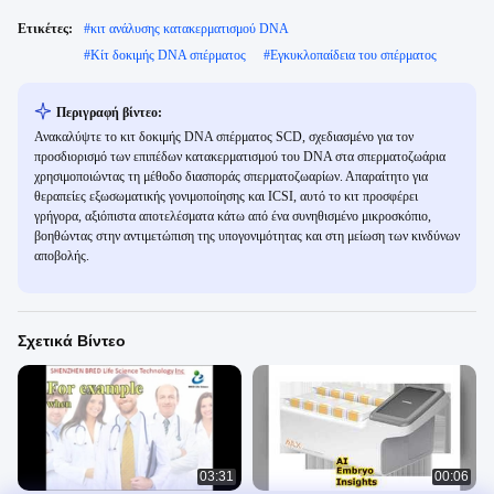
Ετικέτες:
#
κιτ ανάλυσης κατακερματισμού DNA
#
Κίτ δοκιμής DNA σπέρματος
#
Εγκυκλοπαίδεια του σπέρματος
Περιγραφή βίντεο:
Ανακαλύψτε το κιτ δοκιμής DNA σπέρματος SCD, σχεδιασμένο για τον
προσδιορισμό των επιπέδων κατακερματισμού του DNA στα σπερματοζωάρια
χρησιμοποιώντας τη μέθοδο διασποράς σπερματοζωαρίων. Απαραίτητο για
θεραπείες εξωσωματικής γονιμοποίησης και ICSI, αυτό το κιτ προσφέρει
γρήγορα, αξιόπιστα αποτελέσματα κάτω από ένα συνηθισμένο μικροσκόπιο,
βοηθώντας στην αντιμετώπιση της υπογονιμότητας και στη μείωση των κινδύνων
αποβολής.
Σχετικά Βίντεο
03:31
00:06