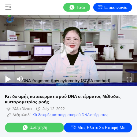
Τσάτ
Επικοινωνία
Κιτ δοκιμής κατακερματισμού DNA σπέρματος Μέθοδος
κυτταρομετρίας ροής
Άλλα βίντεο
July 12, 2022
Λέξη-κλειδί:
Κίτ δοκιμής κατακερματισμού DNA σπέρματος
Συζήτηση
Μας Ελάτε Σε Επαφή Με