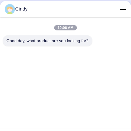
Κιτ δοκιμής λειτουργίας
AI Embryo Analysis Time Lapse
Cindy
σπερματοζωαρίων MAR Coating
System
Antibody
Instruction Video
Εφοδιασμοί Εργαστηρίου ΓΓΔ
July 28, 2016
December 30, 2025
10:06 AM
Good day, what product are you looking for?
00:06
00:12
Σταθμός εργασίας ART: Clean Lab
Time Lapse Embryo Culture System
Environment
Εφοδιασμοί Εργαστηρίου ΓΓΔ
Εφοδιασμοί Εργαστηρίου ΓΓΔ
December 30, 2025
February 23, 2026
02:11
01:27
Κιτ δοκιμής ανδρικής
150T/Kit Κιτ δοκιμής ζωτικότητας
υπογονιμότητας για το επίπεδο LDH-
σπέρματος Μέθοδος χρώσης