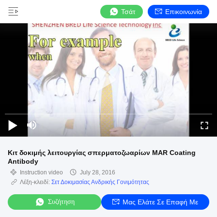
Τσάτ
Επικοινωνία
Κιτ δοκιμής λειτουργίας σπερματοζωαρίων MAR Coating
Antibody
Instruction video
July 28, 2016
Λέξη-κλειδί:
Σετ Δοκιμασίας Ανδρικής Γονιμότητας
Συζήτηση
Μας Ελάτε Σε Επαφή Με