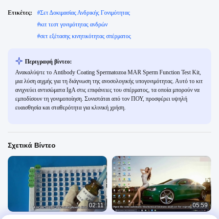
Ετικέτες:
#
Σετ Δοκιμασίας Ανδρικής Γονιμότητας
#
κιτ τεστ γονιμότητας ανδρών
#
σετ εξέτασης κινητικότητας σπέρματος
Περιγραφή βίντεο:
Ανακαλύψτε το Antibody Coating Spermatozoa MAR Sperm Function Test Kit,
μια λύση αιχμής για τη διάγνωση της ανοσολογικής υπογονιμότητας. Αυτό το κιτ
ανιχνεύει αντισώματα IgA στις επιφάνειες του σπέρματος, τα οποία μπορούν να
εμποδίσουν τη γονιμοποίηση. Συνιστάται από τον ΠΟΥ, προσφέρει υψηλή
ευαισθησία και σταθερότητα για κλινική χρήση.
Σχετικά Βίντεο
02:11
05:59