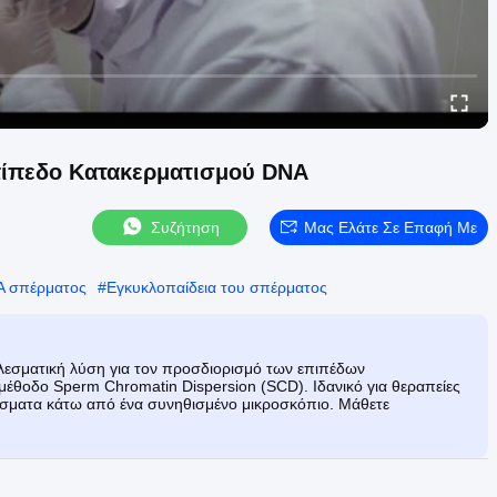
πίπεδο Κατακερματισμού DNA
Συζήτηση
Μας Ελάτε Σε Επαφή Με
NA σπέρματος
#
Εγκυκλοπαίδεια του σπέρματος
λεσματική λύση για τον προσδιορισμό των επιπέδων
έθοδο Sperm Chromatin Dispersion (SCD). Ιδανικό για θεραπείες
λέσματα κάτω από ένα συνηθισμένο μικροσκόπιο. Μάθετε