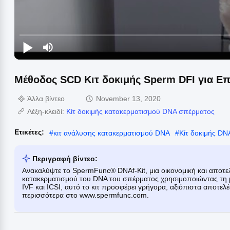
Μέθοδος SCD Κιτ δοκιμής Sperm DFI για Ε
Άλλα βίντεο
November 13, 2020
Λέξη-κλειδί:
Κίτ δοκιμής κατακερματισμού DNA σπέρματος
Ετικέτες:
#
κιτ ανάλυσης κατακερματισμού DNA
#
Κίτ δοκιμής D
Περιγραφή βίντεο:
Ανακαλύψτε το SpermFunc® DNAf-Kit, μια οικονομική και αποτε
κατακερματισμού του DNA του σπέρματος χρησιμοποιώντας τη μ
IVF και ICSI, αυτό το κιτ προσφέρει γρήγορα, αξιόπιστα αποτε
περισσότερα στο www.spermfunc.com.