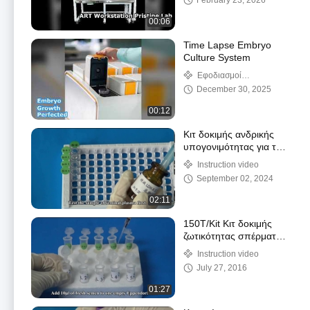
February 23, 2026
00:06
Time Lapse Embryo
Culture System
Εφοδιασμοί
Εργαστηρίου ΓΓΔ
December 30, 2025
00:12
Κιτ δοκιμής ανδρικής
υπογονιμότητας για το
επίπεδο LDH-X (LDH-
Instruction video
C4) στο σπέρμα
September 02, 2024
02:11
150T/Kit Κιτ δοκιμής
ζωτικότητας σπέρματος
Μέθοδος χρώσης
Instruction video
ηωσίνης Nigrosin
July 27, 2016
01:27