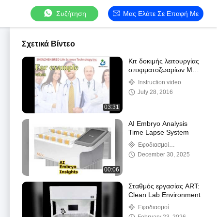
Συζήτηση
Μας Ελάτε Σε Επαφή Με
Σχετικά Βίντεο
Κιτ δοκιμής λειτουργίας
σπερματοζωαρίων MAR
Coating Antibody
Instruction video
July 28, 2016
03:31
AI Embryo Analysis
Time Lapse System
Εφοδιασμοί
Εργαστηρίου ΓΓΔ
December 30, 2025
00:06
Σταθμός εργασίας ART:
Clean Lab Environment
Εφοδιασμοί
Εργαστηρίου ΓΓΔ